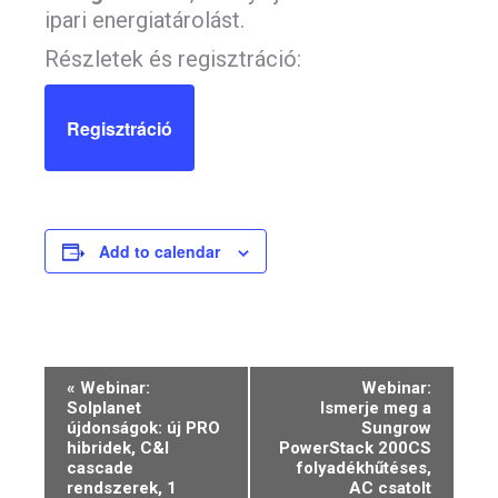
ipari energiatárolást.
Részletek és regisztráció:
Regisztráció
Add to calendar
Event
«
Webinar:
Webinar:
Solplanet
Ismerje meg a
Navigation
újdonságok: új PRO
Sungrow
hibridek, C&I
PowerStack 200CS
cascade
folyadékhűtéses,
rendszerek, 1
AC csatolt