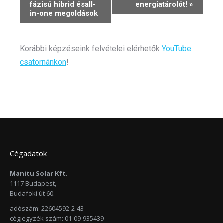
fázisú hibrid ésall-
energiatárolót!
»
in-one megoldások
Korábbi képzéseink felvételei elérhetők
YouTube
csatornánkon
!
Cégadatok
Manitu Solar Kft.
1117 Budapest,
Budafoki út 60.
adószám: 22604592-2-43
cégjegyzék szám: 01-09-935439