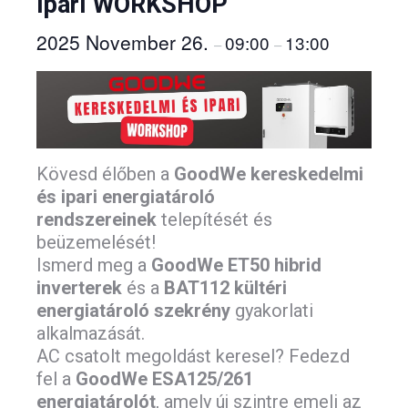
ipari WORKSHOP
2025 November 26.
09:00
13:00
–
–
Kövesd élőben a
GoodWe kereskedelmi
és ipari energiatároló
rendszereinek
telepítését és
beüzemelését!
Ismerd meg a
GoodWe ET50 hibrid
inverterek
és a
BAT112 kültéri
energiatároló szekrény
gyakorlati
alkalmazását.
AC csatolt megoldást keresel? Fedezd
fel a
GoodWe ESA125/261
energiatárolót
, amely új szintre emeli az