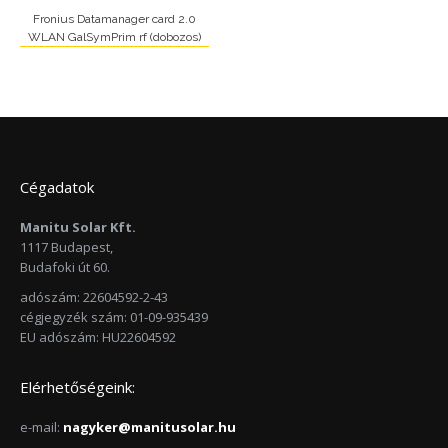
Fronius Datamanager card 2.0
WLAN GalSymPrim rf (dobozos)
Cégadatok
Manitu Solar Kft.
1117 Budapest,
Budafoki út 60.
adószám: 22604592-2-43
cégjegyzék szám: 01-09-935439
EU adószám: HU22604592
Elérhetőségeink:
e-mail:
nagyker@manitusolar.hu