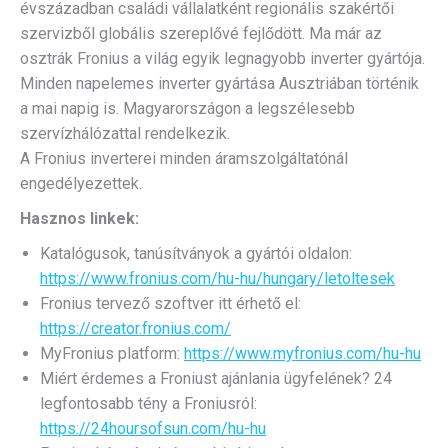
évszázadban családi vállalatként regionális szakértői
szervizből globális szereplővé fejlődött. Ma már az
osztrák Fronius a világ egyik legnagyobb inverter gyártója.
Minden napelemes inverter gyártása Ausztriában történik
a mai napig is. Magyarországon a legszélesebb
szervízhálózattal rendelkezik.
A Fronius inverterei minden áramszolgáltatónál
engedélyezettek.
Hasznos linkek:
Katalógusok, tanúsítványok a gyártói oldalon:
https://www.fronius.com/hu-hu/hungary/letoltesek
Fronius tervező szoftver itt érhető el:
https://creator.fronius.com/
MyFronius platform:
https://www.myfronius.com/hu-hu
Miért érdemes a Froniust ajánlania ügyfelének? 24
legfontosabb tény a Froniusról:
https://24hoursofsun.com/hu-hu