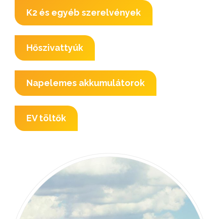
K2 és egyéb szerelvények
Hőszivattyúk
Napelemes akkumulátorok
EV töltők