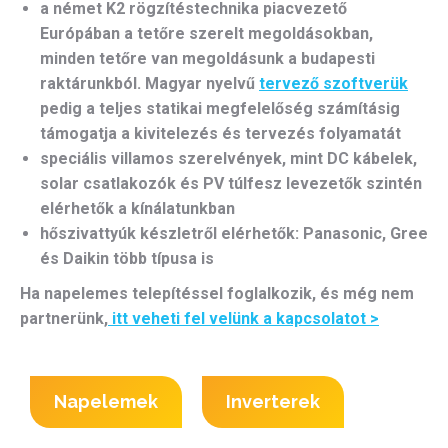
a német K2 rögzítéstechnika piacvezető
Európában a tetőre szerelt megoldásokban,
minden tetőre van megoldásunk a budapesti
raktárunkból. Magyar nyelvű
tervező szoftverük
pedig a teljes statikai megfelelőség számításig
támogatja a kivitelezés és tervezés folyamatát
speciális villamos szerelvények, mint DC kábelek,
solar csatlakozók és PV túlfesz levezetők szintén
elérhetők a kínálatunkban
hőszivattyúk készletről elérhetők: Panasonic, Gree
és Daikin több típusa is
Ha napelemes telepítéssel foglalkozik, és még nem
partnerünk,
itt veheti fel velünk a kapcsolatot >
Napelemek
Inverterek