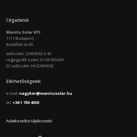
Cégadatok
Manitu Solar Kft.
1117 Budapest,
Budafoki út 60.
adószám: 22604592-2-43
cégjegyzék szám: 01-09-935439
EU adószám: HU22604592
Elérhetőségeink:
e-mail:
nagyker@manitusolar.hu
tel.
+36 1 700 4050
Adatkezelési tájékoztató