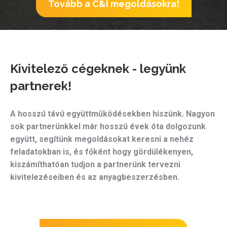
Tovább a C&I megoldásokra!
Kivitelező cégeknek - legyünk
partnerek!
A hosszú távú együttműködésekben hiszünk. Nagyon
sok partnerünkkel már hosszú évek óta dolgozunk
együtt, segítünk megoldásokat keresni a nehéz
feladatokban is, és főként hogy gördülékenyen,
kiszámíthatóan tudjon a partnerünk tervezni
kivitelezéseiben és az anyagbeszerzésben.