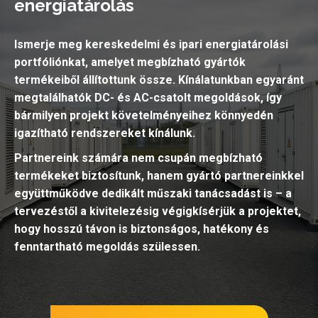
energiatárolás
Ismerje meg kereskedelmi és ipari energiatárolási
portfóliónkat, amelyet megbízható gyártók
termékeiből állítottunk össze. Kínálatunkban egyaránt
megtalálhatók DC- és AC-csatolt megoldások, így
bármilyen projekt követelményeihez könnyedén
igazítható rendszereket kínálunk.
Partnereink számára nem csupán megbízható
termékeket biztosítunk, hanem gyártó partnereinkkel
együttműködve dedikált műszaki tanácsadást is – a
tervezéstől a kivitelezésig végigkísérjük a projektet,
hogy hosszú távon is biztonságos, hatékony és
fenntartható megoldás szülessen.