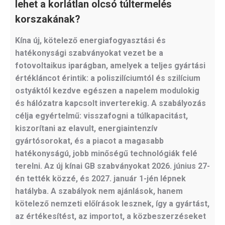
lehet a korlátlan olcsó túltermelés
korszakának?
Kína új, kötelező energiafogyasztási és
hatékonysági szabványokat vezet be a
fotovoltaikus iparágban, amelyek a teljes gyártási
értékláncot érintik: a poliszilíciumtól és szilícium
ostyáktól kezdve egészen a napelem modulokig
és hálózatra kapcsolt inverterekig. A szabályozás
célja egyértelmű: visszafogni a túlkapacitást,
kiszorítani az elavult, energiaintenzív
gyártósorokat, és a piacot a magasabb
hatékonyságú, jobb minőségű technológiák felé
terelni. Az új kínai GB szabványokat 2026. június 27-
én tették közzé, és 2027. január 1-jén lépnek
hatályba. A szabályok nem ajánlások, hanem
kötelező nemzeti előírások lesznek, így a gyártást,
az értékesítést, az importot, a közbeszerzéseket