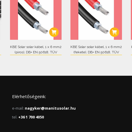
KBE Solar solar kábel, 1 x 6 mm2
KBE Solar solar kábel, 1 x 6 mm2
(piros), DB+ EN 50618, TÜV
(fekete), DB+ EN 50618, TÜV
Elérhetőségeink:
e-mail:
nagyker@manitusolar.hu
tel.
+36 1 700 4050