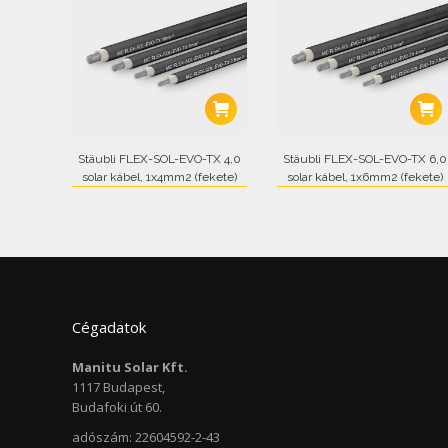
Stäubli FLEX-SOL-EVO-TX 4,0
Stäubli FLEX-SOL-EVO-TX 6,0
solar kábel, 1x4mm2 (fekete)
solar kábel, 1x6mm2 (fekete)
Cégadatok
Manitu Solar Kft.
1117 Budapest,
Budafoki út 60.
adószám: 22604592-2-43