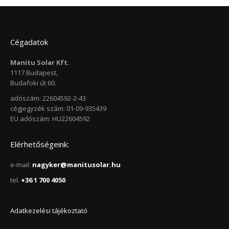
Cégadatok
Manitu Solar Kft.
1117 Budapest,
Budafoki út 60.
adószám: 22604592-2-43
cégjegyzék szám: 01-09-935439
EU adószám: HU22604592
Elérhetőségeink:
e-mail:
nagyker@manitusolar.hu
tel.
+36 1 700 4050
Adatkezelési tájékoztató