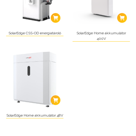
SolarEdge CSS-OD energiatároló
SolarEdge Home akkumulátor
400V
SolarEdge Home akkumulátor 48V