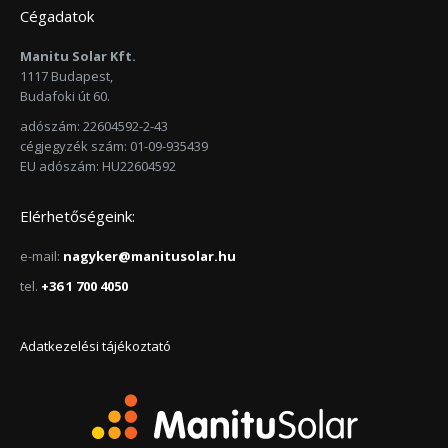
Cégadatok
Manitu Solar Kft.
1117 Budapest,
Budafoki út 60.
adószám: 22604592-2-43
cégjegyzék szám: 01-09-935439
EU adószám: HU22604592
Elérhetőségeink:
e-mail:
nagyker@manitusolar.hu
tel.
+36 1 700 4050
Adatkezelési tájékoztató