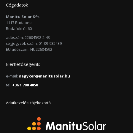
Cégadatok
Manitu Solar Kft.
1117 Budapest,
Budafoki út 60.
adószám: 22604592-2-43
cégjegyzék szám: 01-09-935439
EU adószám: HU22604592
Elérhetőségeink:
e-mail:
nagyker@manitusolar.hu
tel.
+36 1 700 4050
Adatkezelési tájékoztató