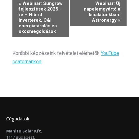
Event
«
Webinar: Sungrow
Webinar: Új
fejlesztések 2025-
napelemgyártó a
Navigation
re – Hibrid
kínálatunkban:
inverterek, C&I
Astronergy
»
energiatárolás és
okosmegoldások
Korábbi képzéseink felvételei elérhetők
YouTube
csatornánkon
!
Cégadatok
Manitu Solar Kft.
1117 Budapest,