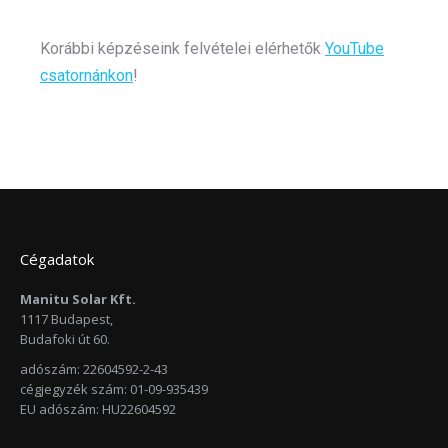
Korábbi képzéseink felvételei elérhetők
YouTube
csatornánkon
!
Cégadatok
Manitu Solar Kft.
1117 Budapest,
Budafoki út 60.
adószám: 22604592-2-43
cégjegyzék szám: 01-09-935439
EU adószám: HU22604592