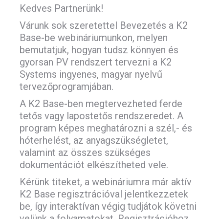
Kedves Partnerünk!
Várunk sok szeretettel Bevezetés a K2
Base-be webináriumunkon, melyen
bemutatjuk, hogyan tudsz könnyen és
gyorsan PV rendszert tervezni a K2
Systems ingyenes, magyar nyelvű
tervezőprogramjában.
A K2 Base-ben megtervezheted ferde
tetős vagy lapostetős rendszeredet. A
program képes meghatározni a szél,- és
hóterhelést, az anyagszükségletet,
valamint az összes szükséges
dokumentációt elkészítheted vele.
Kérünk titeket, a webináriumra már aktív
K2 Base regisztrációval jelentkezzetek
be, így interaktívan végig tudjátok követni
velünk a folyamatokat. Regisztrációhoz