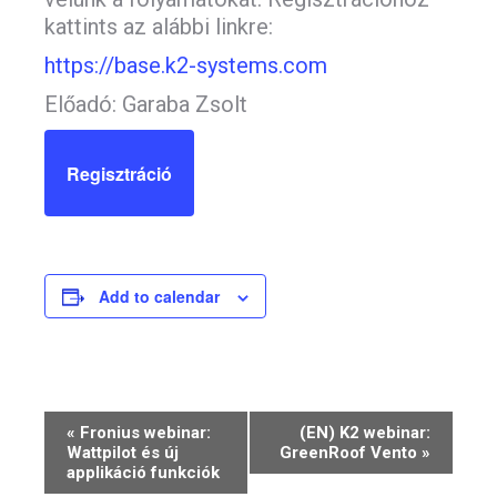
kattints az alábbi linkre:
https://base.k2-systems.com
Előadó: Garaba Zsolt
Regisztráció
Add to calendar
Event
«
Fronius webinar:
(EN) K2 webinar:
Wattpilot és új
GreenRoof Vento
»
Navigation
applikáció funkciók