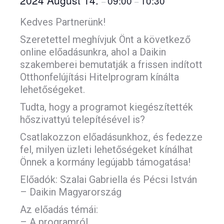
2024 August 14.
09:00
10:30
–
–
Kedves Partnerünk!
Szeretettel meghívjuk Önt a következő
online előadásunkra, ahol a Daikin
szakemberei bemutatják a frissen indított
Otthonfelújítási Hitelprogram kínálta
lehetőségeket.
Tudta, hogy a programot kiegészítették
hőszivattyú telepítésével is?
Csatlakozzon előadásunkhoz, és fedezze
fel, milyen üzleti lehetőségeket kínálhat
Önnek a kormány legújabb támogatása!
Előadók: Szalai Gabriella és Pécsi István
– Daikin Magyarország
Az előadás témái:
– A programról