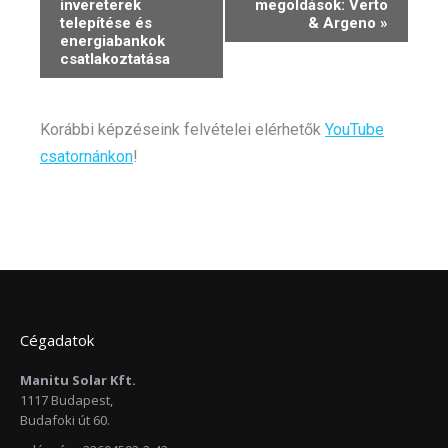
Navigation
invereterek
megoldások: Verto
telepítése és
& Argeno
»
energiabankok
csatlakoztatása
Korábbi képzéseink felvételei elérhetők
YouTube
csatornánkon
!
Cégadatok
Manitu Solar Kft.
1117 Budapest,
Budafoki út 60.