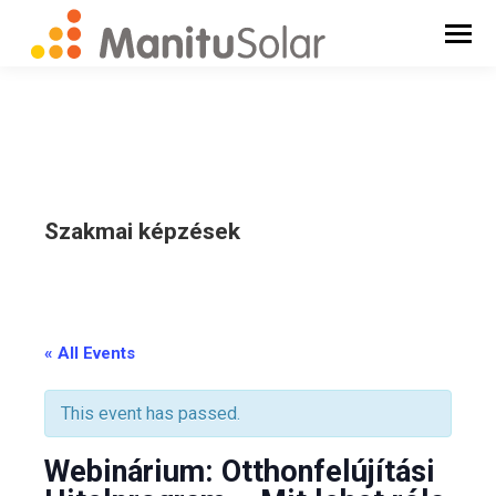
Szakmai képzések
_
« All Events
This event has passed.
Webinárium: Otthonfelújítási