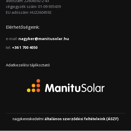
adószám: 22604592-2-43
cégjegyzék szám: 01-09-935439
EU adószám: HU22604592
Elérhetőségeink:
e-mail:
nagyker@manitusolar.hu
tel.
+36 1 700 4050
Adatkezelési tájékoztató
nagykereskedelmi
általános szerződési feltételeink (ÁSZF)