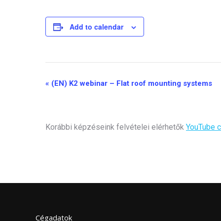
Add to calendar
«
(EN) K2 webinar – Flat roof mounting systems
Event
Navigation
Korábbi képzéseink felvételei elérhetők
YouTube c
Cégadatok