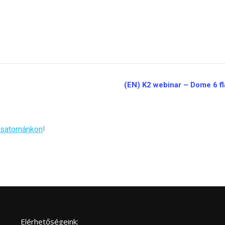
(EN) K2 webinar – Dome 6 fl
satornánkon
!
Elérhetőségeink: