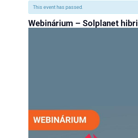
This event has passed.
Webinárium – Solplanet hibri