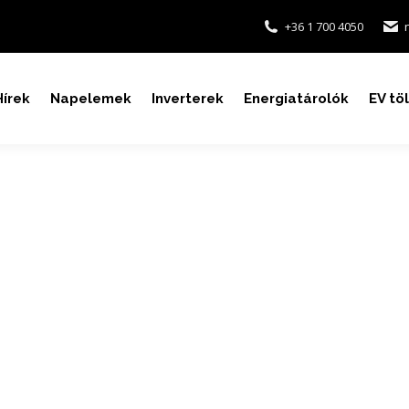
+36 1 700 4050
Hírek
Napelemek
Inverterek
Energiatárolók
EV tö