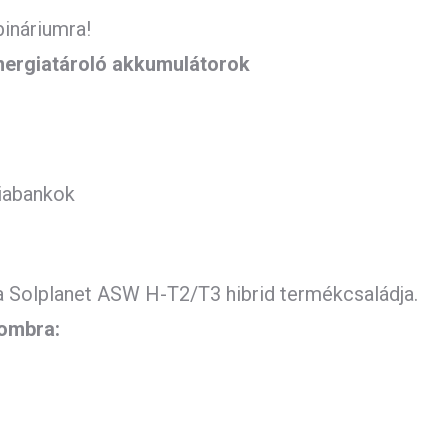
ináriumra!
 energiatároló akkumulátorok
giabankok
a Solplanet ASW H-T2/T3 hibrid termékcsaládja.
gombra: