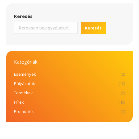
Keresés
Keresés
Kategóriák
Események
(2)
Pályázatok
(10)
Termékek
(9)
Hírek
(40)
Promóciók
(1)