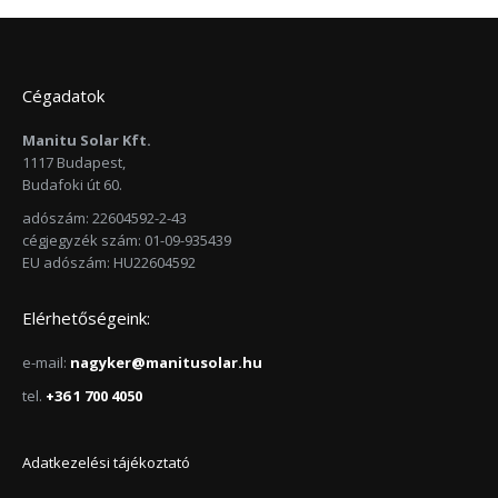
Cégadatok
Manitu Solar Kft.
1117 Budapest,
Budafoki út 60.
adószám: 22604592-2-43
cégjegyzék szám: 01-09-935439
EU adószám: HU22604592
Elérhetőségeink:
e-mail:
nagyker@manitusolar.hu
tel.
+36 1 700 4050
Adatkezelési tájékoztató