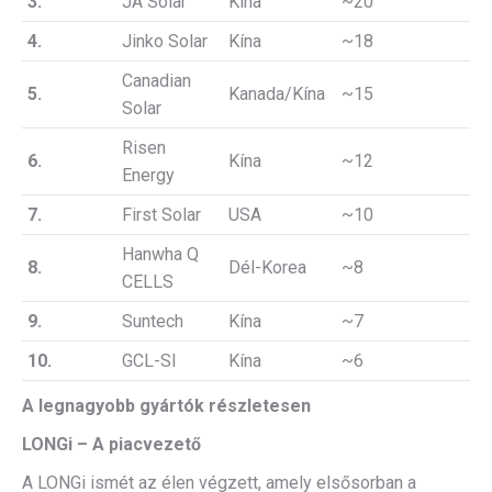
3.
JA Solar
Kína
~20
4.
Jinko Solar
Kína
~18
Canadian
5.
Kanada/Kína
~15
Solar
Risen
6.
Kína
~12
Energy
7.
First Solar
USA
~10
Hanwha Q
8.
Dél-Korea
~8
CELLS
9.
Suntech
Kína
~7
10.
GCL-SI
Kína
~6
A legnagyobb gyártók részletesen
LONGi – A piacvezető
A LONGi ismét az élen végzett, amely elsősorban a