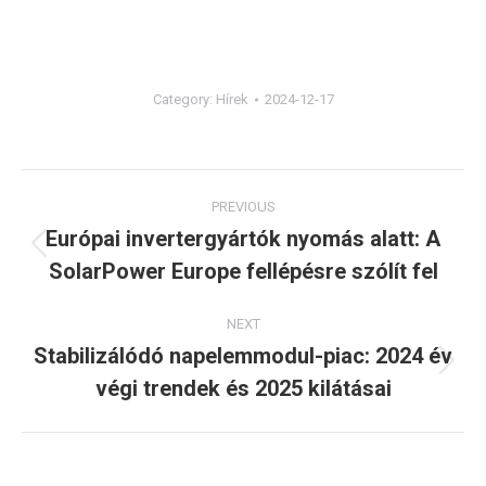
Category:
Hírek
2024-12-17
Post
PREVIOUS
navigation
Európai invertergyártók nyomás alatt: A
Previous
SolarPower Europe fellépésre szólít fel
post:
NEXT
Stabilizálódó napelemmodul-piac: 2024 év
Next
végi trendek és 2025 kilátásai
post: