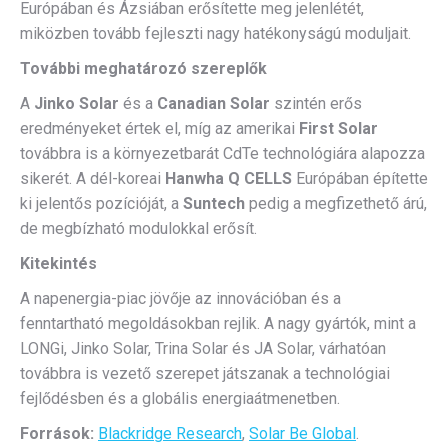
Európában és Ázsiában erősítette meg jelenlétét,
miközben tovább fejleszti nagy hatékonyságú moduljait.
További meghatározó szereplők
A
Jinko Solar
és a
Canadian Solar
szintén erős
eredményeket értek el, míg az amerikai
First Solar
továbbra is a környezetbarát CdTe technológiára alapozza
sikerét. A dél-koreai
Hanwha Q CELLS
Európában építette
ki jelentős pozícióját, a
Suntech
pedig a megfizethető árú,
de megbízható modulokkal erősít.
Kitekintés
A napenergia-piac jövője az innovációban és a
fenntartható megoldásokban rejlik. A nagy gyártók, mint a
LONGi, Jinko Solar, Trina Solar és JA Solar, várhatóan
továbbra is vezető szerepet játszanak a technológiai
fejlődésben és a globális energiaátmenetben.
Források:
Blackridge Research
,
Solar Be Global
.