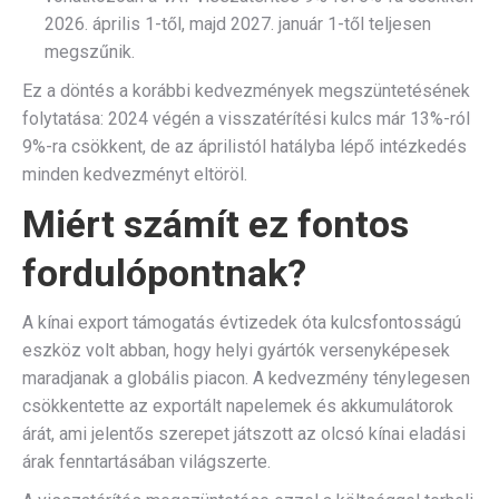
2026. április 1-től, majd 2027. január 1-től teljesen
megszűnik.
Ez a döntés a korábbi kedvezmények megszüntetésének
folytatása: 2024 végén a visszatérítési kulcs már 13%-ról
9%-ra csökkent, de az áprilistól hatályba lépő intézkedés
minden kedvezményt eltöröl.
Miért számít ez fontos
fordulópontnak?
A kínai export támogatás évtizedek óta kulcsfontosságú
eszköz volt abban, hogy helyi gyártók versenyképesek
maradjanak a globális piacon. A kedvezmény ténylegesen
csökkentette az exportált napelemek és akkumulátorok
árát, ami jelentős szerepet játszott az olcsó kínai eladási
árak fenntartásában világszerte.