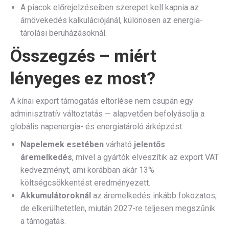
A piacok előrejelzéseiben szerepet kell kapnia az
árnövekedés kalkulációjánál, különösen az energia­
tárolási beruházásoknál.
Összegzés – miért
lényeges ez most?
A kínai export támogatás eltörlése nem csupán egy
adminisztratív változtatás — alapvetően befolyásolja a
globális napenergia- és energiatároló árképzést:
Napelemek esetében
várható
jelentős
áremelkedés
, mivel a gyártók elveszítik az export VAT
kedvezményt, ami korábban akár 13%
költségcsökkentést eredményezett.
Akkumulátoroknál
az áremelkedés inkább fokozatos,
de elkerülhetetlen, miután 2027-re teljesen megszűnik
a támogatás.