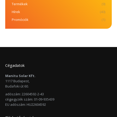
Termékek
(9)
Hírek
(40)
Promóciók
(1)
Cégadatok
Manitu Solar Kft.
1117 Budapest,
Budafoki út 60.
adószám: 22604592-2-43
cégjegyzék szám: 01-09-935439
EU adószám: HU22604592