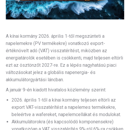
A kínai kormány 2026. április 1-től megszünteti a
napelemekre (PV termékekre) vonatkozó export-
értéknövelt adó (VAT) visszatérítést, miközben az
energiatárolók esetében is csökkenti, majd teljesen eltörli
ezt az ösztönzőt 2027-re. Ez a lépés nagyhatású piaci
változásokat jelez a globális napenergia- és
akkumulátorgyártási láncban.
A január 9-én kiadott hivatalos közlemény szerint:
2026. április 1-től a kínai kormány teljesen eltörli az
export VAT-visszatérítést a napelemes termékekre,
beleértve a wafereket, napelemcellákat és modulokat.
Akkumulátorokra (és kapcsolódó komponensekre)
vonatkozóan a VAT visszatérítés 9%-ról 6%-ra csökken