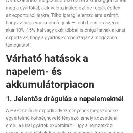
A visszatérítés megszüntetése ezzel a költséggel terheli
meg a gyártókat, akik valószínűleg ezt be fogják építeni
az exportpiaci árakra. Több iparági elemző arra számít,
hogy az árak emelkedni fognak — több becslés szerint
akár 10%-15%-kal vagy akár többel is drágulhatnak a kínai
exportárak, hogy a gyártók kompenzálják a megszűnő
támogatást.
Várható hatások a
napelem- és
akkumulátorpiacon
1. Jelentős drágulás a napelemeknél
A PV-termékek exportkedvezményének megszűnése
egyértelmű költségnövelő tényező, amely közvetlenül
emeli a kínai gyártók exportárai­­t — így a nemzetközi
piacon is drágábbak lesznek a napelemek. Ez különösen