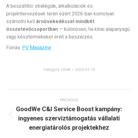
A beszállítói stratégiák, árkalkulációk és
projekttervezések terén ezért 2026-ban komolyan
számolni kell
árnövekedéssel mindkét
összetevőcsoportban
— különösen, ha kínai alapanyagú
vagy késztermékeket érint a beszerzés.
Forrás:
PV Magazine
Category:
Hírek
2026-01-14
Post
PREVIOUS
navigation
GoodWe C&I Service Boost kampány:
ingyenes szerviztámogatás vállalati
Previous
post:
energiatárolós projektekhez