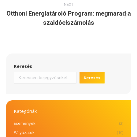
NEXT
Otthoni Energiatároló Program: megmarad a
Next
szaldóelszámolás
post:
Keresés
Keresés
Kategóriák
Események
(2)
Pályázatok
(10)