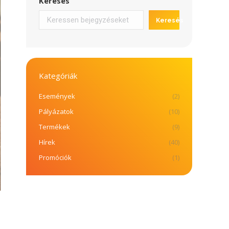
Keresés
Keresés
Kategóriák
Események
(2)
Pályázatok
(10)
Termékek
(9)
Hírek
(40)
Promóciók
(1)