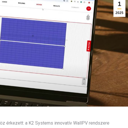
1
2025
öz érkezett: a K2 Systems innovatív WallPV rendszere