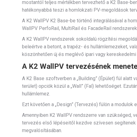
mostantól teljes mértékben tervezhető a K2 Base-b
hatékonyabbá teszi a homlokzati PV-megoldások ter
A K2 WallPV K2 Base-be történő integrálásával a hom
WallPV PerfoRail, MultiRail és FacadeRail rendszere
A K2 WallPV rendszerek sokoldalú rögzítési megoldá
beleértve a betont, a trapéz- és hullámlemezeket, va
köszönhetően új és meglévő ipari vagy kereskedelmi
A K2 WallPV tervezésének menet
A K2 Base szoftverben a „Building” (Épület) fül alatt vá
terület) opciók közül a „Wall” (Fal) lehetőséget. Ezutá
hullámlemez.
Ezt követően a „Design” (Tervezés) fülön a modulok
Amennyiben K2 WallPV rendszerre van szükséged, vedd
tervezés első lépéseitől kezdve szívesen segítenek
megvalósításában.