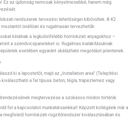
en! Ez az újdonság nemcsak kényelmesebbé, hanem még
vezését.
lokzati rendszerek tervezési lehetőségei kibővültek. A K2
k mostantól önállóan és rugalmasan tervezhetők.
sokat kínálnak a legkülönfélébb homlokzati anyagokhoz –
lamint a szendvicspaneleket is. Rugalmas kialakításuknak
 épületek esetében egyaránt skálázható megoldást jelentenek.
e
laszd ki a lapostetőt, majd az „Installation area” (Telepítési
n kiválasztható a fal típusa: beton, tégla, trapézlemez vagy
 elrendezésének megtervezése a szokásos módon történik.
 fel a kapcsolatot munkatársainkkal! Képzett kollégáink már 
 a megfelelő homlokzati rögzítőrendszer kiválasztásában és