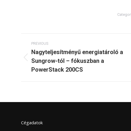
Categor
Post
PREVIOUS
navigation
Nagyteljesítményű energiatároló a
Sungrow-tól – fókuszban a
Previous
post:
PowerStack 200CS
Cégadatok