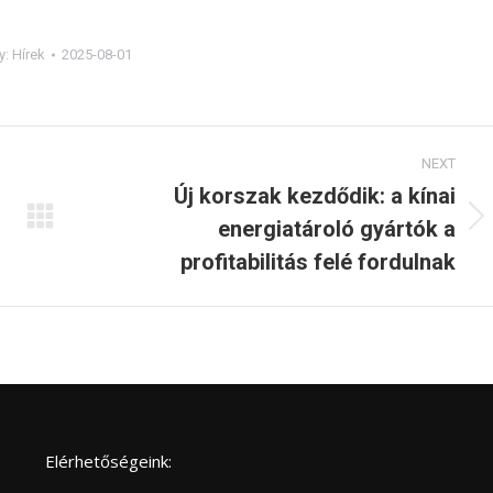
y:
Hírek
2025-08-01
NEXT
Új korszak kezdődik: a kínai
energiatároló gyártók a
Next
post:
profitabilitás felé fordulnak
Elérhetőségeink: