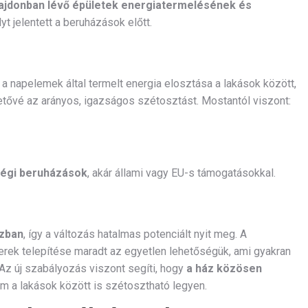
lajdonban lévő épületek energiatermelésének és
yt jelentett a beruházások előtt.
a napelemek által termelt energia elosztása a lakások között,
etővé az arányos, igazságos szétosztást. Mostantól viszont:
ségi beruházások
, akár állami vagy EU-s támogatásokkal.
ázban
, így a változás hatalmas potenciált nyit meg. A
ek telepítése maradt az egyetlen lehetőségük, ami gyakran
Az új szabályozás viszont segíti, hogy
a ház közösen
ram a lakások között is szétosztható legyen.