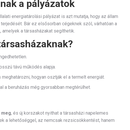
tnak a pályázatok
lati energiatárolási pályázat is azt mutatja, hogy az állam
 terjedését. Bár ez elsősorban cégeknek szól, várhatóan a
 amelyek a társasházakat segíthetik.
 társasházaknak?
ngedhetetlen.
osszú távú működés alapja.
meghatározni, hogyan osztják el a termelt energiát.
al a beruházás még gyorsabban megtérülhet.
d meg
, és új korszakot nyithat a társasházi napelemes
ek a lehetőséggel, az nemcsak rezsicsökkentést, hanem