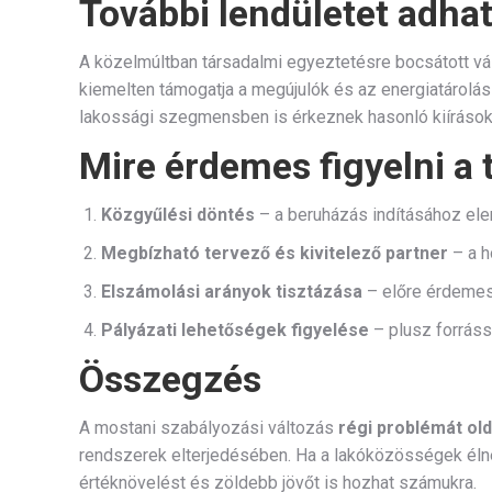
További lendületet adha
A közelmúltban társadalmi egyeztetésre bocsátott válla
kiemelten támogatja a megújulók és az energiatárolás
lakossági szegmensben is érkeznek hasonló kiírások,
Mire érdemes figyelni a
Közgyűlési döntés
– a beruházás indításához ele
Megbízható tervező és kivitelező partner
– a h
Elszámolási arányok tisztázása
– előre érdemes 
Pályázati lehetőségek figyelése
– plusz forráss
Összegzés
A mostani szabályozási változás
régi problémát ol
rendszerek elterjedésében. Ha a lakóközösségek éln
értéknövelést és zöldebb jövőt is hozhat számukra.