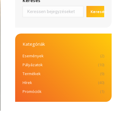
Keresés
Keresés
Kategóriák
Események
(2)
Pályázatok
(10)
Termékek
(9)
Hírek
(40)
Promóciók
(1)