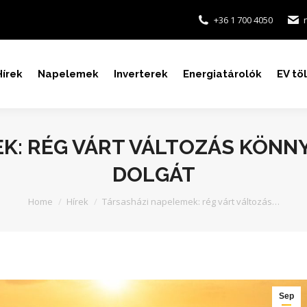
+36 1 700 4050
Hírek
Napelemek
Inverterek
Energiatárolók
EV tö
K: RÉG VÁRT VÁLTOZÁS KÖNNY
DOLGÁT
You are here:
Home
Hírek
Társasházi napelemek: rég várt változás…
Sep