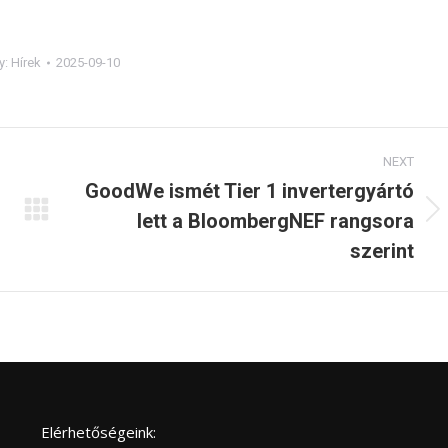
y:
Hírek
2025-09-10
NEXT
GoodWe ismét Tier 1 invertergyártó
lett a BloombergNEF rangsora
Next
post:
szerint
Elérhetőségeink: