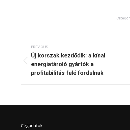
Categor
Post
PREVIOUS
navigation
Új korszak kezdődik: a kínai
energiatároló gyártók a
Previous
post:
profitabilitás felé fordulnak
Cégadatok