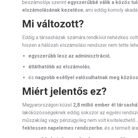
beszámolója szerint
egyszerűbbé válik a közös tu
elszámolásának kezelése
, ami eddig komoly akadál
Mi változott?
Eddig a társasházak számára rendkívül nehézkes volt 
hiszen a hálózati elszámolási rendszer nem tette leh
egyszerűbb lesz az adminisztráció
,
átláthatóbb az elszámolás
,
és
nagyobb eséllyel valósulhatnak meg közös
Miért jelentős ez?
Magyarországon közel
2,8 millió ember él társash
lakóközösségeknek eddig sokszor az egyéni rendszer
műszakilag vagy pénzügyileg nem volt kivitelezhető. 
fektessen napelemes rendszerbe
, és a termelt á