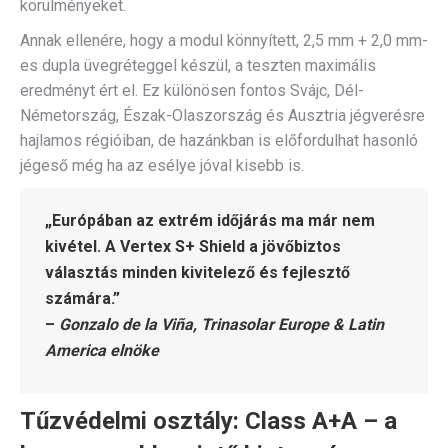
körülményeket.
Annak ellenére, hogy a modul könnyített, 2,5 mm + 2,0 mm-
es dupla üvegréteggel készül, a teszten maximális
eredményt ért el. Ez különösen fontos Svájc, Dél-
Németország, Észak-Olaszország és Ausztria jégverésre
hajlamos régióiban, de hazánkban is előfordulhat hasonló
jégeső még ha az esélye jóval kisebb is.
„Európában az extrém időjárás ma már nem
kivétel. A Vertex S+ Shield a jövőbiztos
választás minden kivitelező és fejlesztő
számára.”
–
Gonzalo de la Viña, Trinasolar Europe & Latin
America elnöke
Tűzvédelmi osztály: Class A+A – a