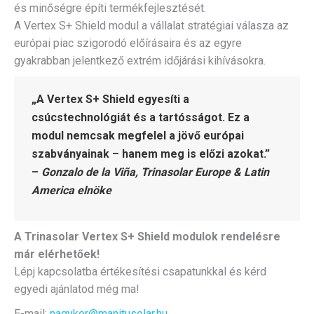
és minőségre építi termékfejlesztését.
A Vertex S+ Shield modul a vállalat stratégiai válasza az
európai piac szigorodó előírásaira és az egyre
gyakrabban jelentkező extrém időjárási kihívásokra.
„A Vertex S+ Shield egyesíti a
csúcstechnológiát és a tartósságot. Ez a
modul nemcsak megfelel a jövő európai
szabványainak – hanem meg is előzi azokat.”
–
Gonzalo de la Viña, Trinasolar Europe & Latin
America elnöke
A Trinasolar Vertex S+ Shield modulok rendelésre
már elérhetőek!
Lépj kapcsolatba értékesítési csapatunkkal és kérd
egyedi ajánlatod még ma!
E-mail:
nagyker@manitusolar.hu