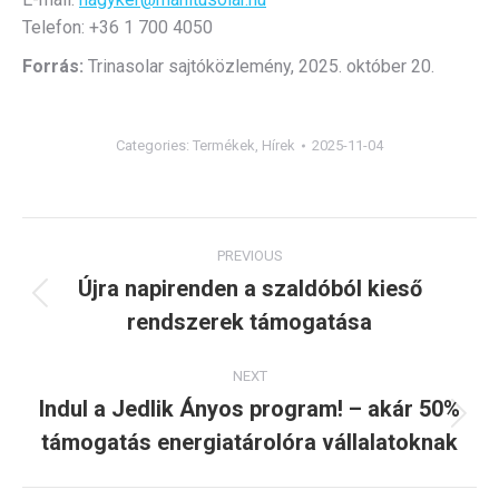
Telefon: +36 1 700 4050
Forrás:
Trinasolar sajtóközlemény, 2025. október 20.
Categories:
Termékek
,
Hírek
2025-11-04
Post
PREVIOUS
navigation
Újra napirenden a szaldóból kieső
Previous
rendszerek támogatása
post:
NEXT
Indul a Jedlik Ányos program! – akár 50%
Next
támogatás energiatárolóra vállalatoknak
post: