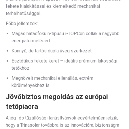
fekete kialakítással és kiemelkedő mechanikai
terhelhetőséggel.
Főbb jellemzők:
Magas hatásfokú n-típusú i-TOPCon cellák a nagyobb
energiatermelésért
Könnyű, de tartós dupla üveg szerkezet
Esztétikus fekete keret – ideális prémium lakossági
tetőkhöz
Megnövelt mechanikai ellenállás, extrém
körülményekhez is
Jövőbiztos megoldás az európai
tetőpiacra
A jég- és tűzállósági tanúsítványok egyértelműen jelzik,
hogy a Trinasolar továbbra is az innovációra, biztonságra