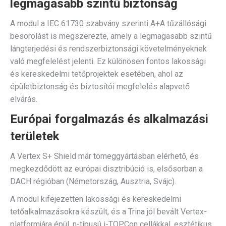
legmagasabb szintű biztonság
A modul a IEC 61730 szabvány szerinti A+A tűzállósági
besorolást is megszerezte, amely a legmagasabb szintű
lángterjedési és rendszerbiztonsági követelményeknek
való megfelelést jelenti. Ez különösen fontos lakossági
és kereskedelmi tetőprojektek esetében, ahol az
épületbiztonság és biztosítói megfelelés alapvető
elvárás.
Európai forgalmazás és alkalmazási
területek
A Vertex S+ Shield már tömeggyártásban elérhető, és
megkezdődött az európai disztribúció is, elsősorban a
DACH régióban (Németország, Ausztria, Svájc).
A modul kifejezetten lakossági és kereskedelmi
tetőalkalmazásokra készült, és a Trina jól bevált Vertex-
platformjára épül, n-típusú i-TOPCon cellákkal, esztétikus