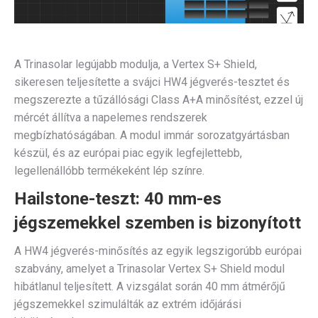
A Trinasolar legújabb modulja, a Vertex S+ Shield,
sikeresen teljesítette a svájci HW4 jégverés-tesztet és
megszerezte a tűzállósági Class A+A minősítést, ezzel új
mércét állítva a napelemes rendszerek
megbízhatóságában. A modul immár sorozatgyártásban
készül, és az európai piac egyik legfejlettebb,
legellenállóbb termékeként lép színre.
Hailstone-teszt: 40 mm-es
jégszemekkel szemben is bizonyított
A HW4 jégverés-minősítés az egyik legszigorúbb európai
szabvány, amelyet a Trinasolar Vertex S+ Shield modul
hibátlanul teljesített. A vizsgálat során 40 mm átmérőjű
jégszemekkel szimulálták az extrém időjárási