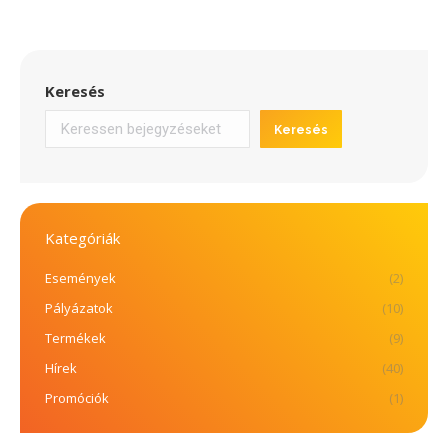
Keresés
Keresés
Kategóriák
Események
(2)
Pályázatok
(10)
Termékek
(9)
Hírek
(40)
Promóciók
(1)