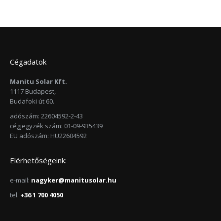
Cégadatok
Manitu Solar Kft.
1117 Budapest,
Budafoki út 60.
adószám: 22604592-2-43
cégjegyzék szám: 01-09-935439
EU adószám: HU22604592
Elérhetőségeink:
e-mail:
nagyker@manitusolar.hu
tel.
+36 1 700 4050