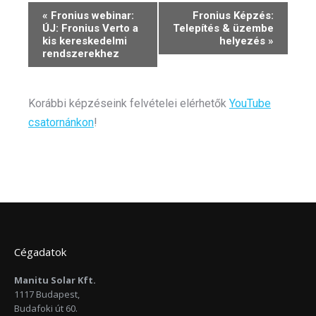
Event
«
Fronius webinar:
Fronius Képzés:
ÚJ: Fronius Verto a
Telepítés & üzembe
Navigation
kis kereskedelmi
helyezés
»
rendszerekhez
Korábbi képzéseink felvételei elérhetők
YouTube
csatornánkon
!
Cégadatok
Manitu Solar Kft.
1117 Budapest,
Budafoki út 60.