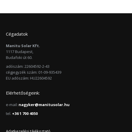
Cégadatok
Manitu Solar Kft.
1117 Budapest,
Budafoki út 60.
adószám: 22604592-2-43
cégjegyzék szám: 01-09-935439
EU adószám: HU22604592
Elérhetőségeink:
e-mail:
nagyker@manitusolar.hu
tel.
+36 1 700 4050
Adatkezelési tájékoztató