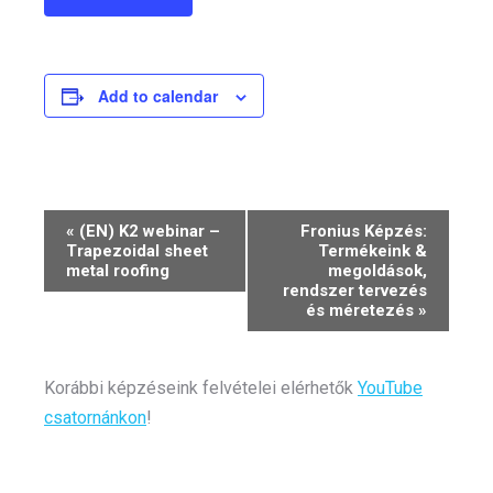
Add to calendar
Event
«
(EN) K2 webinar –
Fronius Képzés:
Trapezoidal sheet
Termékeink &
Navigation
metal roofing
megoldások,
rendszer tervezés
és méretezés
»
Korábbi képzéseink felvételei elérhetők
YouTube
csatornánkon
!