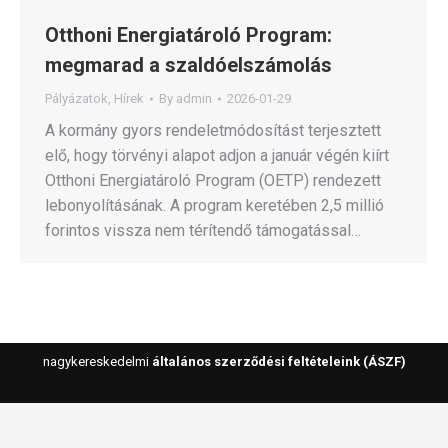
Otthoni Energiatároló Program:
megmarad a szaldóelszámolás
Pályázatok
,
Hírek
By
admin
2026-01-29
A kormány gyors rendeletmódosítást terjesztett
elő, hogy törvényi alapot adjon a január végén kiírt
Otthoni Energiatároló Program (OETP) rendezett
lebonyolításának. A program keretében 2,5 millió
forintos vissza nem térítendő támogatással…
nagykereskedelmi
általános szerződési feltételeink (ÁSZF)