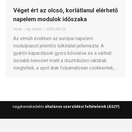
Véget ért az olcsó, korlátlanul elérhető
napelem modulok időszaka
Hírek
By
admin
2026-06-22
Az elmúlt években az európai napelem
modulpiacot jelentős túlkínálat jellemezte. A
gyártói kapacitások gyors bővülése és a vártnál
lassabb kereslet miatt a disztribútori raktárak
megteltek, a spot árak folyamatosan csökkentek,…
nagykereskedelmi
általános szerződési feltételeink (ÁSZF)