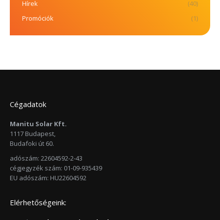
Hírek
(40)
Promóciók
(1)
Cégadatok
Manitu Solar Kft.
1117 Budapest,
Budafoki út 60.
adószám: 22604592-2-43
cégjegyzék szám: 01-09-935439
EU adószám: HU22604592
Elérhetőségeink: