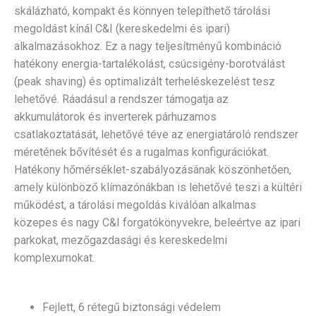
skálázható, kompakt és könnyen telepíthető tárolási
megoldást kínál C&I (kereskedelmi és ipari)
alkalmazásokhoz. Ez a nagy teljesítményű kombináció
hatékony energia-tartalékolást, csúcsigény-borotválást
(peak shaving) és optimalizált terheléskezelést tesz
lehetővé. Ráadásul a rendszer támogatja az
akkumulátorok és inverterek párhuzamos
csatlakoztatását, lehetővé téve az energiatároló rendszer
méretének bővítését és a rugalmas konfigurációkat.
Hatékony hőmérséklet-szabályozásának köszönhetően,
amely különböző klímazónákban is lehetővé teszi a kültéri
működést, a tárolási megoldás kiválóan alkalmas
közepes és nagy C&I forgatókönyvekre, beleértve az ipari
parkokat, mezőgazdasági és kereskedelmi
komplexumokat.
Fejlett, 6 rétegű biztonsági védelem