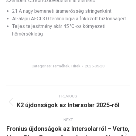
szemben.
C5 korrózióvédelem is elérhető.
21 A nagy bemeneti áramerősség stringenként
AI-alapú AFCI 3.0 technológia a fokozott biztonságért
Teljes teljesítmény akár 45 °C-os környezeti
hőmérsékletig
Categories:
Termékek
,
Hírek
2025-05-28
Post
PREVIOUS
navigation
K2 újdonságok az Intersolar 2025-ről
Previous
post:
NEXT
Fronius újdonságok az Intersolarról – Verto,