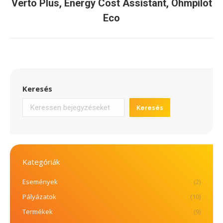
Verto Plus, Energy Cost Assistant, Ohmpilot
Next
post:
Eco
Keresés
Keresés
Kategóriák
Események
(2)
Pályázatok
(10)
Termékek
(9)