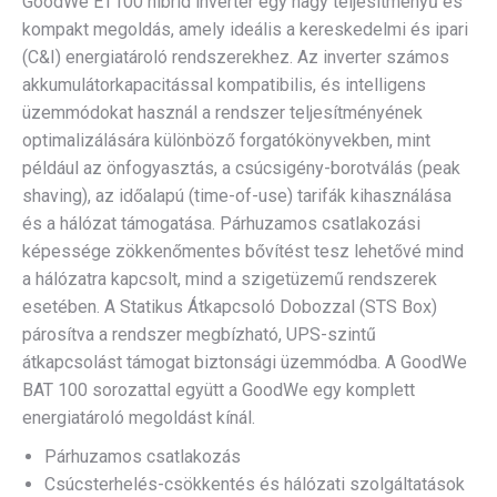
GoodWe ET100 hibrid inverter egy nagy teljesítményű és
kompakt megoldás, amely ideális a kereskedelmi és ipari
(C&I) energiatároló rendszerekhez. Az inverter számos
akkumulátorkapacitással kompatibilis, és intelligens
üzemmódokat használ a rendszer teljesítményének
optimalizálására különböző forgatókönyvekben, mint
például az önfogyasztás, a csúcsigény-borotválás (peak
shaving), az időalapú (time-of-use) tarifák kihasználása
és a hálózat támogatása. Párhuzamos csatlakozási
képessége zökkenőmentes bővítést tesz lehetővé mind
a hálózatra kapcsolt, mind a szigetüzemű rendszerek
esetében. A Statikus Átkapcsoló Dobozzal (STS Box)
párosítva a rendszer megbízható, UPS-szintű
átkapcsolást támogat biztonsági üzemmódba. A GoodWe
BAT 100 sorozattal együtt a GoodWe egy komplett
energiatároló megoldást kínál.
Párhuzamos csatlakozás
Csúcsterhelés-csökkentés és hálózati szolgáltatások