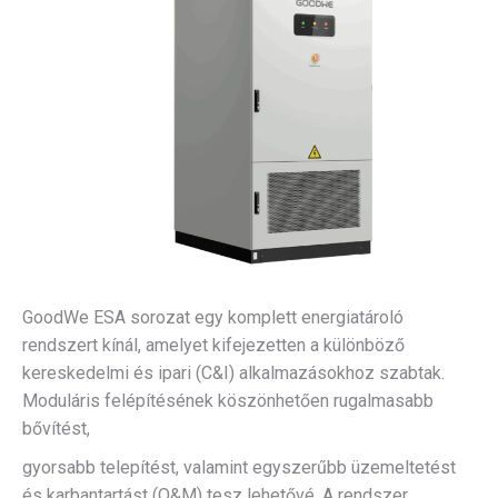
GoodWe ESA sorozat egy komplett energiatároló
rendszert kínál, amelyet kifejezetten a különböző
kereskedelmi és ipari (C&I) alkalmazásokhoz szabtak.
Moduláris felépítésének köszönhetően rugalmasabb
bővítést,
gyorsabb telepítést, valamint egyszerűbb üzemeltetést
és karbantartást (O&M) tesz lehetővé. A rendszer