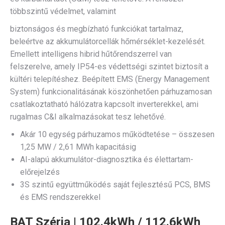
többszintű védelmet, valamint
biztonságos és megbízható funkciókat tartalmaz,
beleértve az akkumulátorcellák hőmérséklet-kezelését.
Emellett intelligens hibrid hűtőrendszerrel van
felszerelve, amely IP54-es védettségi szintet biztosít a
kültéri telepítéshez. Beépített EMS (Energy Management
System) funkcionalitásának köszönhetően párhuzamosan
csatlakoztatható hálózatra kapcsolt inverterekkel, ami
rugalmas C&I alkalmazásokat tesz lehetővé.
Akár 10 egység párhuzamos működtetése – összesen
1,25 MW / 2,61 MWh kapacitásig
AI-alapú akkumulátor-diagnosztika és élettartam-
előrejelzés
3S szintű együttműködés saját fejlesztésű PCS, BMS
és EMS rendszerekkel
BAT Széria | 102.4kWh / 112.6kWh