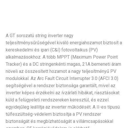
A
GT sorozatú string inverter
nagy
teljesítménysűrűségével kiváló energiahozamot biztosít a
kereskedelmi és ipari (C&I) fotovoltaikus (PV)
alkalmazásokhoz.
A
több MPPT
(Maximum Power Point
Tracker) és a
DC stringenkénti magas, 21A bemeneti áram
növeli az összesített hozamot a nagy teljesítményű PV
modulokkal.
Az Arc Fault Circuit Interrupter 3.0 (AFCI 3.0)
segítségével a rendszer biztonsága garantált, mivel az
inverter képes érzékelni az ívzárlati hibákat, riasztásokat
küld a felügyeleti rendszereken keresztül, és ezzel
egyidejűleg leállítja az inverter működését.
A
II-es típusú
túlfeszültség-védelem
biztosítja a PV rendszer
biztonságát és megbízhatóságát a villámcsapásokkal