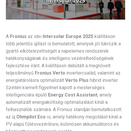
A
Fronius
az idei
Intersolar Europe 2025
kiállításon
több jelentős újítást is bemutatott, amelyek jól tükrözik a
gyártó elkötelezettségét a napelemes rendszerek
hatékonyságának és intelligens vezérelhetőségének
fejlesztése iránt. A kiállításon debütált a megnövelt
teljesítményű
Fronius Verto
invertercsalád, valamint az
energiatárolásra optimalizált
Verto Plus
hibrid inverter.
Szintén kiemelt figyelmet kapott a mesterséges
intelligenciára épülő
Energy Cost Assistant
, amely
automatizált energiaköltség-optimalizálást kínál a
felhasználók számára. A Fronius standján bemutatkozott
az új
Ohmpilot Eco
is, amely hatékony megoldást kínál a
PV alapú fűtésvezérlésre, különösen akkumulátoros és