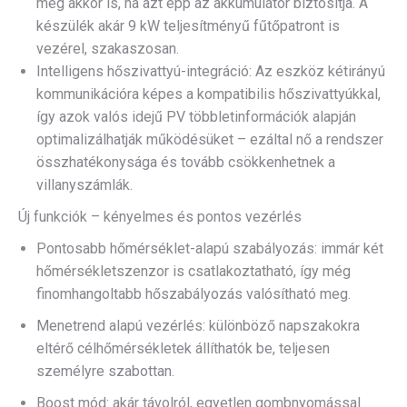
még akkor is, ha azt épp az akkumulátor biztosítja. A
készülék akár 9 kW teljesítményű fűtőpatront is
vezérel, szakaszosan.
Intelligens hőszivattyú-integráció: Az eszköz kétirányú
kommunikációra képes a kompatibilis hőszivattyúkkal,
így azok valós idejű PV többletinformációk alapján
optimalizálhatják működésüket – ezáltal nő a rendszer
összhatékonysága és tovább csökkenhetnek a
villanyszámlák.
Új funkciók – kényelmes és pontos vezérlés
Pontosabb hőmérséklet-alapú szabályozás: immár két
hőmérsékletszenzor is csatlakoztatható, így még
finomhangoltabb hőszabályozás valósítható meg.
Menetrend alapú vezérlés: különböző napszakokra
eltérő célhőmérsékletek állíthatók be, teljesen
személyre szabottan.
Boost mód: akár távolról, egyetlen gombnyomással