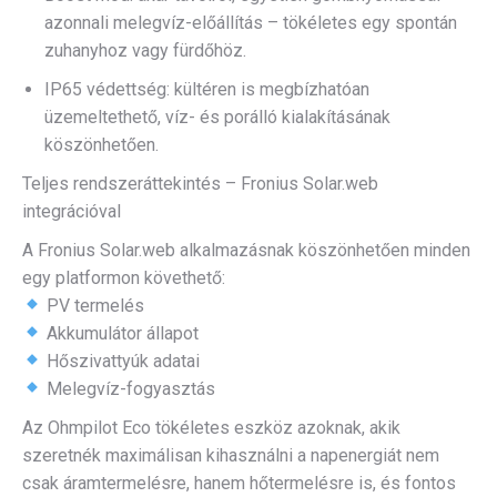
azonnali melegvíz-előállítás – tökéletes egy spontán
zuhanyhoz vagy fürdőhöz.
IP65 védettség: kültéren is megbízhatóan
üzemeltethető, víz- és porálló kialakításának
köszönhetően.
Teljes rendszeráttekintés – Fronius Solar.web
integrációval
A Fronius Solar.web alkalmazásnak köszönhetően minden
egy platformon követhető:
PV termelés
Akkumulátor állapot
Hőszivattyúk adatai
Melegvíz-fogyasztás
Az Ohmpilot Eco tökéletes eszköz azoknak, akik
szeretnék maximálisan kihasználni a napenergiát nem
csak áramtermelésre, hanem hőtermelésre is, és fontos