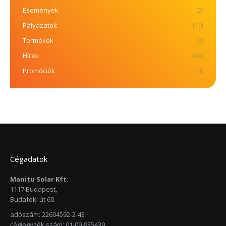
Események
(2)
Pályázatok
(10)
Termékek
(9)
Hírek
(40)
Promóciók
(1)
Cégadatok
Manitu Solar Kft.
1117 Budapest,
Budafoki út 60.
adószám: 22604592-2-43
cégjegyzék szám: 01-09-935439