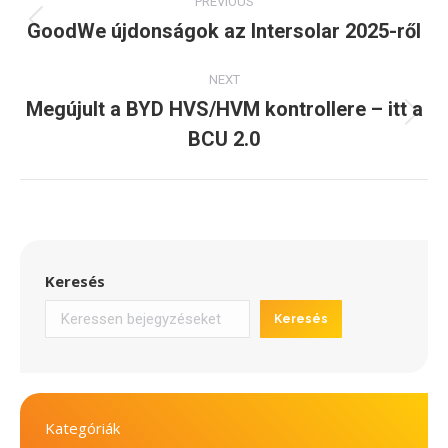
PREVIOUS
navigation
GoodWe újdonságok az Intersolar 2025-ről
Previous
post:
NEXT
Megújult a BYD HVS/HVM kontrollere – itt a
Next
BCU 2.0
post:
Keresés
Keresés
Kategóriák