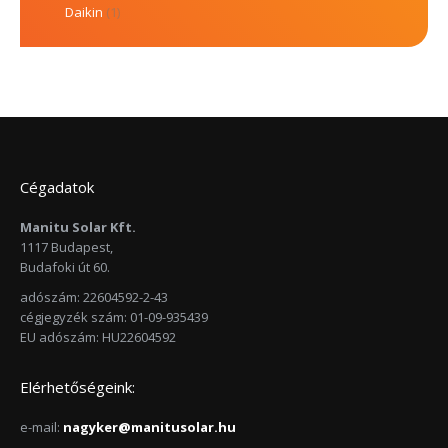
Daikin
(1)
Cégadatok
Manitu Solar Kft.
1117 Budapest,
Budafoki út 60.
adószám: 22604592-2-43
cégjegyzék szám: 01-09-935439
EU adószám: HU22604592
Elérhetőségeink:
e-mail:
nagyker@manitusolar.hu