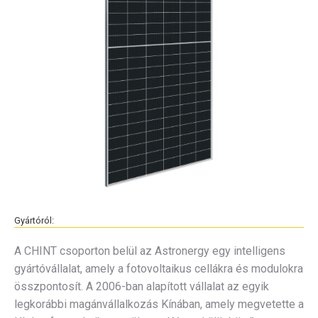
Gyártóról:
A CHINT csoporton belül az Astronergy egy intelligens
gyártóvállalat, amely a fotovoltaikus cellákra és modulokra
összpontosít. A 2006-ban alapított vállalat az egyik
legkorábbi magánvállalkozás Kínában, amely megvetette a