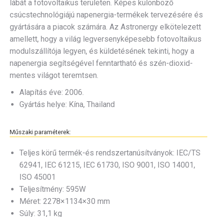
lábát a fotovoltaikus területen. Képes különböző
csúcstechnológiájú napenergia-termékek tervezésére és
gyártására a piacok számára. Az Astronergy elkötelezett
amellett, hogy a világ legversenyképesebb fotovoltaikus
modulszállítója legyen, és küldetésének tekinti, hogy a
napenergia segítségével fenntartható és szén-dioxid-
mentes világot teremtsen.
Alapítás éve: 2006.
Gyártás helye: Kína, Thailand
Műszaki paraméterek:
Teljes körű termék-és rendszertanúsítványok: IEC/TS
62941, IEC 61215, IEC 61730, ISO 9001, ISO 14001,
ISO 45001
Teljesítmény: 595W
Méret: 2278×1134×30 mm
Súly: 31,1 kg