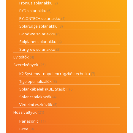
Fronius solar akku
(2)
BYD solar akku
(5)
PYLONTECH solar akku
(1)
SolarEdge solar akku
(3)
GoodWe solar akku
(6)
Solplanet solar akku
(4)
Sungrow solar akku
(3)
EV töltők
(4)
Szerelvények
(25)
K2 Systems - napelem rögzítéstechnika
(7)
Tigo optimalizálók
(3)
Solar kábelek (KBE, Stäubli)
(6)
Solar csatlakozók
(4)
Védelmi eszközök
(5)
Hőszivattyúk
(21)
Panasonic
(11)
Gree
(9)