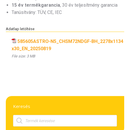
15 év termékgarancia
, 30 év teljesítmény garancia
Tanúsítvány: TÜV, CE, IEC
Adatlap letöltése
585605ASTRO-N5_CHSM72NDGF-BH_2278x1134
x30_EN_20250819
File size:
3 MB
Keresés
Products
search