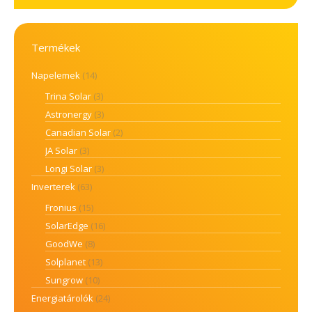
Termékek
Napelemek
(14)
Trina Solar
(3)
Astronergy
(3)
Canadian Solar
(2)
JA Solar
(3)
Longi Solar
(3)
Inverterek
(63)
Fronius
(15)
SolarEdge
(16)
GoodWe
(8)
Solplanet
(13)
Sungrow
(10)
Energiatárolók
(24)