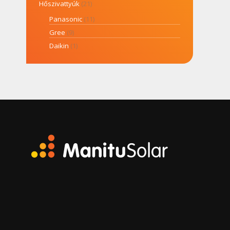
Hőszivattyúk
(21)
Panasonic
(11)
Gree
(9)
Daikin
(1)