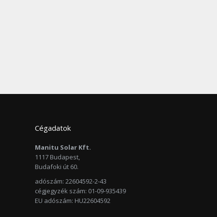
Cégadatok
Manitu Solar Kft.
1117 Budapest,
Budafoki út 60.
adószám: 22604592-2-43
cégjegyzék szám: 01-09-935439
EU adószám: HU22604592