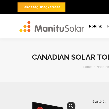
Lakossági megkeresés
Rólunk
CANADIAN SOLAR TOP
You are here:
Home
Napele
Gyártóról: