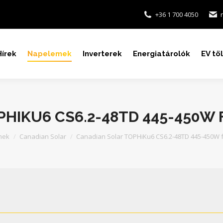
+36 1 700 4050
Hírek
Napelemek
Inverterek
Energiatárolók
EV tö
HIKU6 CS6.2-48TD 445-450W
mek
Canadian Solar
Canadian Solar TOPHiKu6 CS6.2-48TD 445-450W f