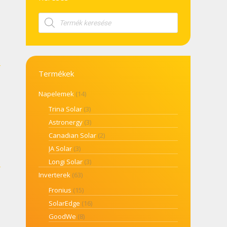
Products
search
Termékek
Napelemek
(14)
Trina Solar
(3)
Astronergy
(3)
Canadian Solar
(2)
JA Solar
(3)
Longi Solar
(3)
Inverterek
(63)
Fronius
(15)
SolarEdge
(16)
GoodWe
(8)