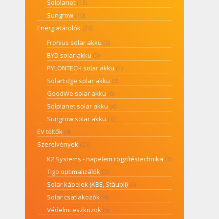
Solplanet
(13)
Sungrow
(10)
Energiatárolók
(24)
Fronius solar akku
(2)
BYD solar akku
(5)
PYLONTECH solar akku
(1)
SolarEdge solar akku
(3)
GoodWe solar akku
(6)
Solplanet solar akku
(4)
Sungrow solar akku
(3)
EV töltők
(4)
Szerelvények
(25)
K2 Systems - napelem rögzítéstechnika
(7)
Tigo optimalizálók
(3)
Solar kábelek (KBE, Stäubli)
(6)
Solar csatlakozók
(4)
Védelmi eszközök
(5)