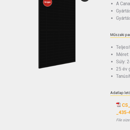
A Cana
Gyártás
Gyártá
Műszaki pa
Teljes
Méret:
Súly: 2
25 év g
Tanúsít
Adatlap let
CS_
_435-
File size