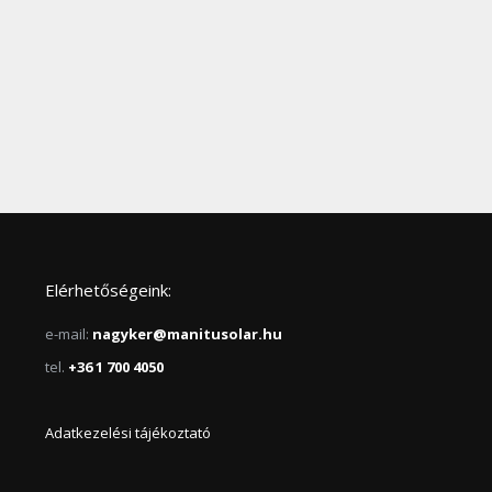
Elérhetőségeink:
e-mail:
nagyker@manitusolar.hu
tel.
+36 1 700 4050
Adatkezelési tájékoztató