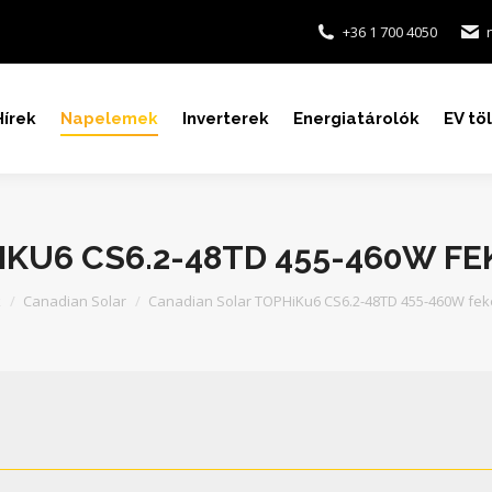
+36 1 700 4050
Hírek
Napelemek
Inverterek
Energiatárolók
EV tö
KU6 CS6.2-48TD 455-460W F
k
Canadian Solar
Canadian Solar TOPHiKu6 CS6.2-48TD 455-460W fek