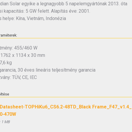
dian Solar egyike a legnagyobb 5 napelemgyártónak 2013. óta
i kapacitás: 5 GW felett. Alapítás éve: 2001.
s helye: Kína, Vietnám, Indonézia
raméterek:
ítmény: 455/460 W
 1762 x 1134 x 30 mm
7,6 kg
arancia, 30 éves lineáris teljesítmény garancia
vány: TÜV, CE, IEC
öltése
Datasheet-TOPHiKu6_CS6.2-48TD_Black Frame_F47_v1.4_
0-470W
:
1 MB