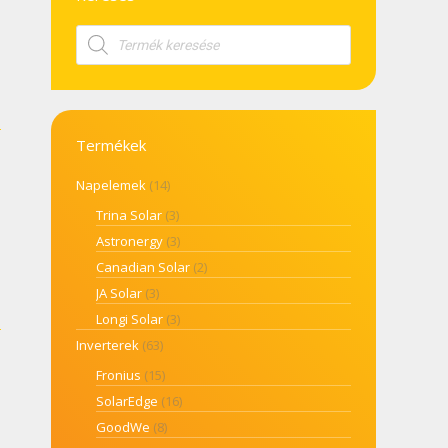
Products
search
Termékek
Napelemek
(14)
Trina Solar
(3)
Astronergy
(3)
Canadian Solar
(2)
JA Solar
(3)
Longi Solar
(3)
Inverterek
(63)
Fronius
(15)
SolarEdge
(16)
GoodWe
(8)