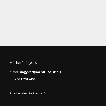
Elérhetőségeink:
e-mail:
nagyker@manitusolar.hu
tel.
+36 1 700 4050
Adatkezelési tájékoztató