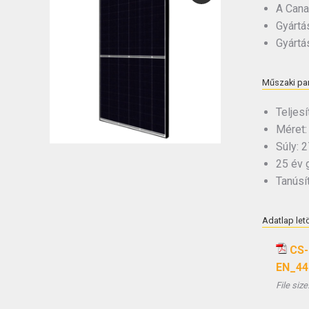
A Cana
Gyártás
Gyártá
Műszaki pa
Teljes
Méret:
Súly: 2
25 év g
Tanúsít
Adatlap let
CS-
EN_44
File size