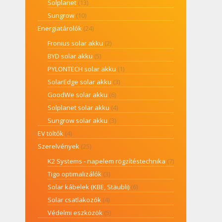
Solplanet
(13)
Sungrow
(10)
Energiatárolók
(24)
Fronius solar akku
(2)
BYD solar akku
(5)
PYLONTECH solar akku
(1)
SolarEdge solar akku
(3)
GoodWe solar akku
(6)
Solplanet solar akku
(4)
Sungrow solar akku
(3)
EV töltők
(4)
Szerelvények
(25)
K2 Systems - napelem rögzítéstechnika
(7)
Tigo optimalizálók
(3)
Solar kábelek (KBE, Stäubli)
(6)
Solar csatlakozók
(4)
Védelmi eszközök
(5)