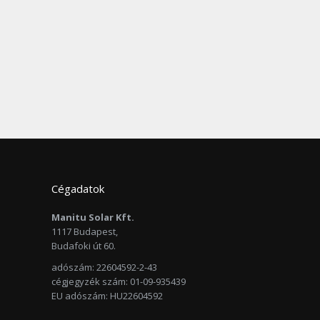
Cégadatok
Manitu Solar Kft.
1117 Budapest,
Budafoki út 60.
adószám: 22604592-2-43
cégjegyzék szám: 01-09-935439
EU adószám: HU22604592