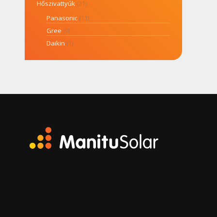
Hőszivattyúk
(21)
Panasonic
(11)
Gree
(9)
Daikin
(1)