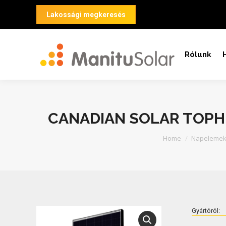
Lakossági megkeresés
Rólunk
CANADIAN SOLAR TOPHI
You are here:
Home
Napeleme
Gyártóról: