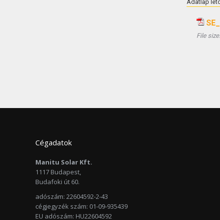
Adatlap let
SE_
File size
Cégadatok
Manitu Solar Kft.
1117 Budapest,
Budafoki út 60.
adószám: 22604592-2-43
cégjegyzék szám: 01-09-935439
EU adószám: HU22604592