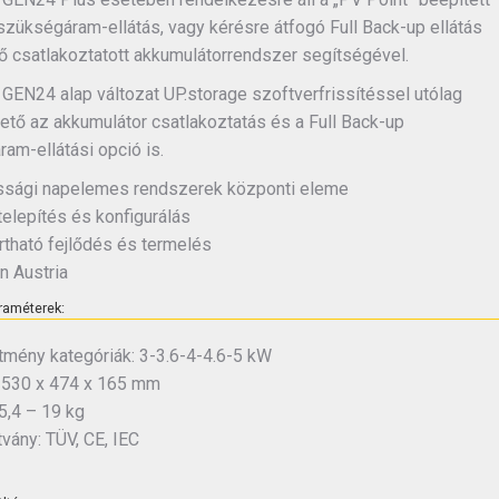
szükségáram-ellátás, vagy kérésre átfogó Full Back-up ellátás
tő csatlakoztatott akkumulátorrendszer segítségével.
 GEN24 alap változat UP.storage szoftverfrissítéssel utólag
hető az akkumulátor csatlakoztatás és a Full Back-up
am-ellátási opció is.
ssági napelemes rendszerek központi eleme
telepítés és konfigurálás
rtható fejlődés és termelés
n Austria
raméterek:
ítmény kategóriák: 3-3.6-4-4.6-5 kW
 530 x 474 x 165 mm
5,4 – 19 kg
vány: TÜV, CE, IEC