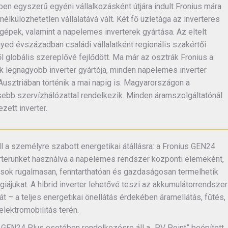
en egyszerű egyéni vállalkozásként útjára indult Fronius mára
nélkülözhetetlen vállalatává vált. Két fő üzletága az inverteres
épek, valamint a napelemes inverterek gyártása. Az eltelt
ed évszázadban családi vállalatként regionális szakértői
l globális szereplővé fejlődött. Ma már az osztrák Fronius a
ik legnagyobb inverter gyártója, minden napelemes inverter
Ausztriában történik a mai napig is. Magyarországon a
ebb szervízhálózattal rendelkezik. Minden áramszolgáltatónál
zett inverter.
l a személyre szabott energetikai átállásra: a Fronius GEN24
rterünket használva a napelemes rendszer központi elemeként,
ások rugalmasan, fenntarthatóan és gazdaságosan termelhetik
rgiájukat. A hibrid inverter lehetővé teszi az akkumulátorrendszer
át – a teljes energetikai önellátás érdekében áramellátás, fűtés,
elektromobilitás terén.
 GEN24 Plus esetében rendelkezésre áll a „PV Point” beépített