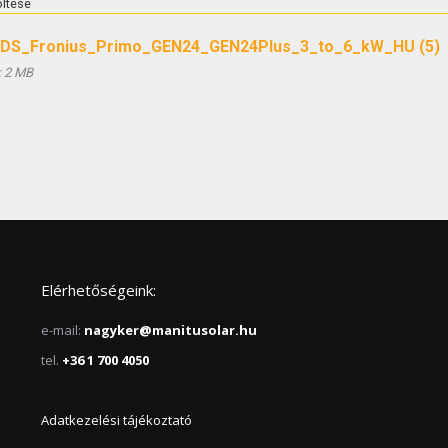
öltése
DS_Fronius_Primo_GEN24_GEN24Plus_3_to_6_kW_HU (5)
:
2 MB
Elérhetőségeink:
e-mail:
nagyker@manitusolar.hu
tel.
+36 1 700 4050
Adatkezelési tájékoztató