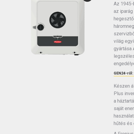
Az 1945-b
az iparág 
hegesztőg
háromnegy
szervizbő
világ egy
gyártása 
legszéles
engedélye
GEN24-ről:
Készen ál
Plus inve
a háztart
saját ene
használat
hűtés és 
A Fronius