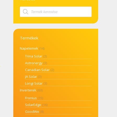
Products
search
Termékek
Napelemek
(14)
Trina Solar
(3)
Astronergy
(3)
Canadian Solar
(2)
JA Solar
(3)
Longi Solar
(3)
Inverterek
(63)
Fronius
(15)
SolarEdge
(16)
GoodWe
(8)