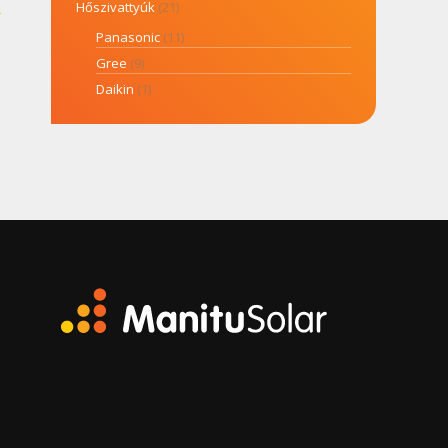
Hőszivattyúk
(21)
Panasonic
(11)
Gree
(9)
Daikin
(1)