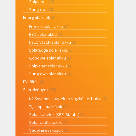
Solplanet
(13)
Sungrow
(10)
Energiatárolók
(24)
Fronius solar akku
(2)
BYD solar akku
(5)
PYLONTECH solar akku
(1)
SolarEdge solar akku
(3)
GoodWe solar akku
(6)
Solplanet solar akku
(4)
Sungrow solar akku
(3)
EV töltők
(4)
Szerelvények
(25)
K2 Systems - napelem rögzítéstechnika
(7)
Tigo optimalizálók
(3)
Solar kábelek (KBE, Stäubli)
(6)
Solar csatlakozók
(4)
Védelmi eszközök
(5)