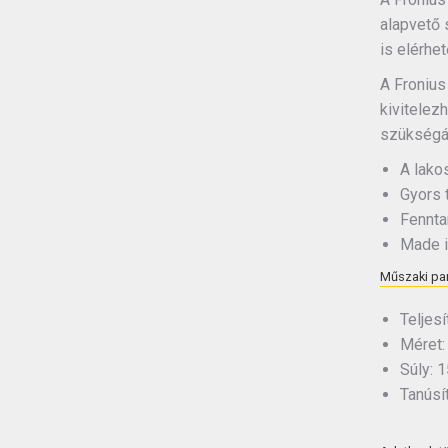
alapvető 
is elérhe
A Fronius
kivitelez
szükségár
A lako
Gyors 
Fennta
Made i
Műszaki pa
Teljes
Méret:
Súly: 1
Tanúsít