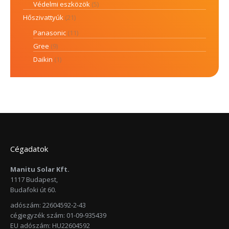
Védelmi eszközök
(5)
Hőszivattyúk
(21)
Panasonic
(11)
Gree
(9)
Daikin
(1)
Cégadatok
Manitu Solar Kft.
1117 Budapest,
Budafoki út 60.
adószám: 22604592-2-43
cégjegyzék szám: 01-09-935439
EU adószám: HU22604592