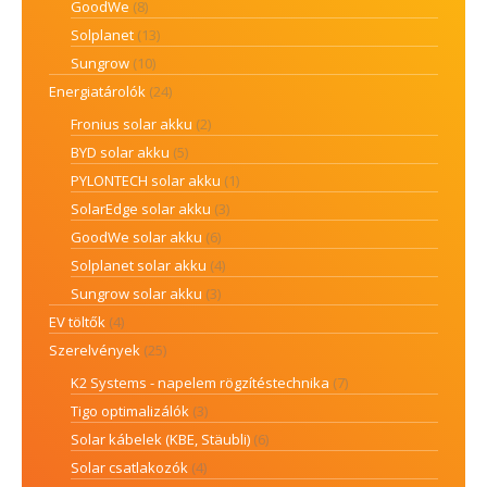
GoodWe
(8)
Solplanet
(13)
Sungrow
(10)
Energiatárolók
(24)
Fronius solar akku
(2)
BYD solar akku
(5)
PYLONTECH solar akku
(1)
SolarEdge solar akku
(3)
GoodWe solar akku
(6)
Solplanet solar akku
(4)
Sungrow solar akku
(3)
EV töltők
(4)
Szerelvények
(25)
K2 Systems - napelem rögzítéstechnika
(7)
Tigo optimalizálók
(3)
Solar kábelek (KBE, Stäubli)
(6)
Solar csatlakozók
(4)