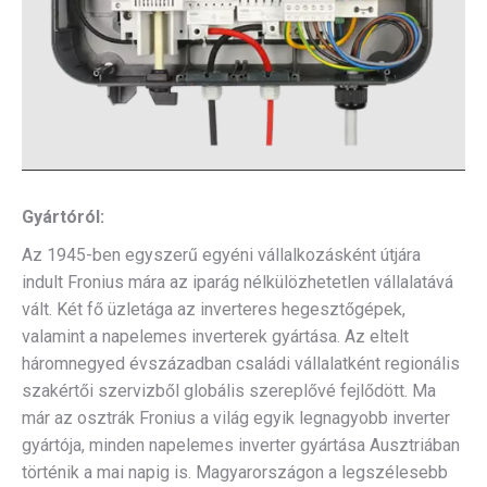
Gyártóról:
Az 1945-ben egyszerű egyéni vállalkozásként útjára
indult Fronius mára az iparág nélkülözhetetlen vállalatává
vált. Két fő üzletága az inverteres hegesztőgépek,
valamint a napelemes inverterek gyártása. Az eltelt
háromnegyed évszázadban családi vállalatként regionális
szakértői szervizből globális szereplővé fejlődött. Ma
már az osztrák Fronius a világ egyik legnagyobb inverter
gyártója, minden napelemes inverter gyártása Ausztriában
történik a mai napig is. Magyarországon a legszélesebb