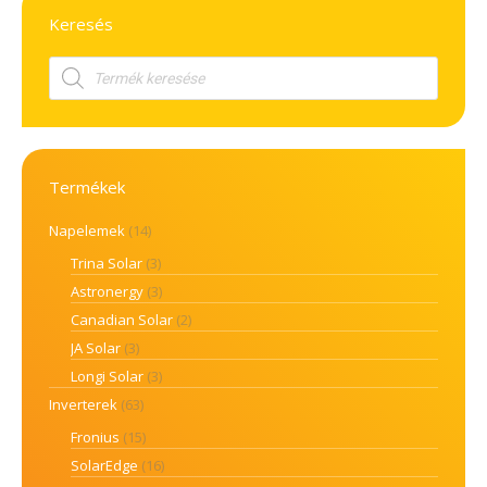
Keresés
Products
search
Termékek
Napelemek
(14)
Trina Solar
(3)
Astronergy
(3)
Canadian Solar
(2)
JA Solar
(3)
Longi Solar
(3)
Inverterek
(63)
Fronius
(15)
SolarEdge
(16)