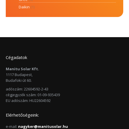
Daikin
(1)
Cégadatok
Manitu Solar Kft.
1117 Budapest,
Budafoki út 60.
adószám: 22604592-2-43
cégjegyzék szám: 01-09-935439
EU adószám: HU22604592
Elérhetőségeink:
e-mail:
nagyker@manitusolar.hu