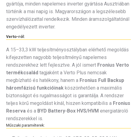
gyártója, minden napelemes inverter gyártása Ausztriában
történik a mai napig is. Magyarországon a legszélesebb
szervízhálózattal rendelkezik. Minden áramszolgáltatónál
engedélyezett inverter.
Verto-ról:
A 15–33,3 kW teljesítményosztályban elérhető megoldás
kifejezetten nagyobb teljesítményű napelemes
rendszerekhez lett fejlesztve. A jól ismert
Fronius Verto
termékcsalád
tagjaként a Verto Plus nemcsak
megbízható és hatékony, hanem a
Fronius Full Backup
háromfázisú funkcióinak
köszönhetően a maximális
biztonságot és rugalmasságot is garantálja. A rendszer
teljes körű megoldást kínál, hiszen kompatibilis a
Fronius
Reserva
és a
BYD Battery-Box HVS/HVM
energiatároló
rendszerekkel is.
Műszaki paraméterek: