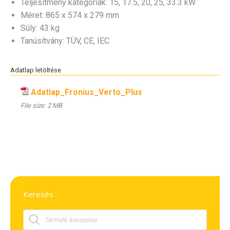
Teljesítmény kategóriák: 15, 17.5, 20, 25, 33.3 kW
Méret: 865 x 574 x 279 mm
Súly: 43 kg
Tanúsítvány: TÜV, CE, IEC
Adatlap letöltése
Adatlap_Fronius_Verto_Plus
File size:
2 MB
Keresés
Products
search