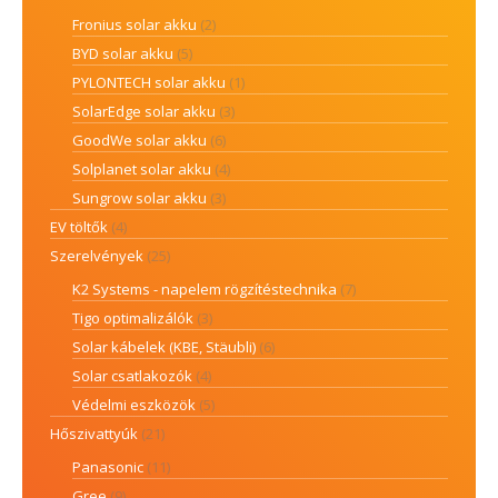
Fronius solar akku
(2)
BYD solar akku
(5)
PYLONTECH solar akku
(1)
SolarEdge solar akku
(3)
GoodWe solar akku
(6)
Solplanet solar akku
(4)
Sungrow solar akku
(3)
EV töltők
(4)
Szerelvények
(25)
K2 Systems - napelem rögzítéstechnika
(7)
Tigo optimalizálók
(3)
Solar kábelek (KBE, Stäubli)
(6)
Solar csatlakozók
(4)
Védelmi eszközök
(5)
Hőszivattyúk
(21)
Panasonic
(11)
Gree
(9)