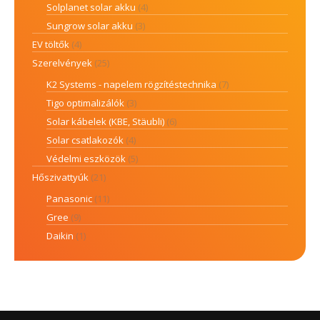
Solplanet solar akku
(4)
Sungrow solar akku
(3)
EV töltők
(4)
Szerelvények
(25)
K2 Systems - napelem rögzítéstechnika
(7)
Tigo optimalizálók
(3)
Solar kábelek (KBE, Stäubli)
(6)
Solar csatlakozók
(4)
Védelmi eszközök
(5)
Hőszivattyúk
(21)
Panasonic
(11)
Gree
(9)
Daikin
(1)