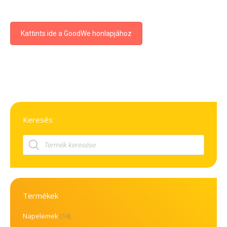
Kattints ide a GoodWe honlapjához
Keresés
Products
search
Termékek
Napelemek
(14)