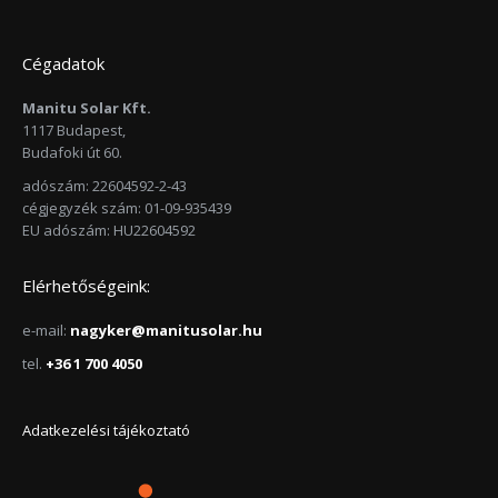
Cégadatok
Manitu Solar Kft.
1117 Budapest,
Budafoki út 60.
adószám: 22604592-2-43
cégjegyzék szám: 01-09-935439
EU adószám: HU22604592
Elérhetőségeink:
e-mail:
nagyker@manitusolar.hu
tel.
+36 1 700 4050
Adatkezelési tájékoztató