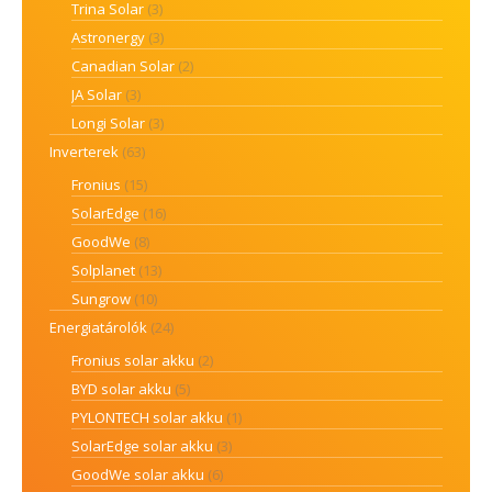
Trina Solar
(3)
Astronergy
(3)
Canadian Solar
(2)
JA Solar
(3)
Longi Solar
(3)
Inverterek
(63)
Fronius
(15)
SolarEdge
(16)
GoodWe
(8)
Solplanet
(13)
Sungrow
(10)
Energiatárolók
(24)
Fronius solar akku
(2)
BYD solar akku
(5)
PYLONTECH solar akku
(1)
SolarEdge solar akku
(3)
GoodWe solar akku
(6)