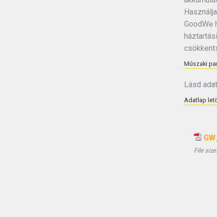
Használja
GoodWe hi
háztartás
csökkents
Műszaki pa
Lásd adat
Adatlap letö
GW_
File size