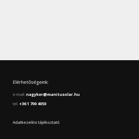
Elérhetőségeink:
e-mail:
nagyker@manitusolar.hu
tel.
+36 1 700 4050
Adatkezelési tájékoztató