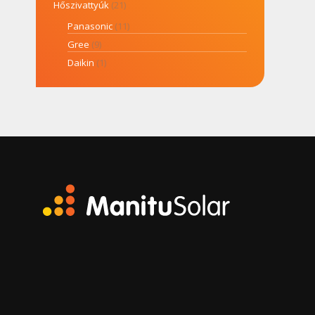
Hőszivattyúk
(21)
Panasonic
(11)
Gree
(9)
Daikin
(1)