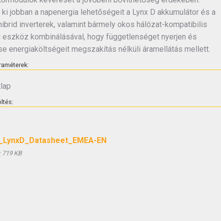
 ki jobban a napenergia lehetőségeit a Lynx D akkumulátor és a
brid inverterek, valamint bármely okos hálózat-kompatibilis
i eszköz kombinálásával, hogy függetlenséget nyerjen és
e energiaköltségeit megszakítás nélküli áramellátás mellett.
raméterek:
lap
ltés:
LynxD_Datasheet_EMEA-EN
:
719 KB