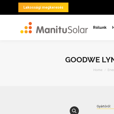
Lakossági megkeresés
Rólunk
GOODWE LYN
You are her
Home
Ener
Gyártóról: