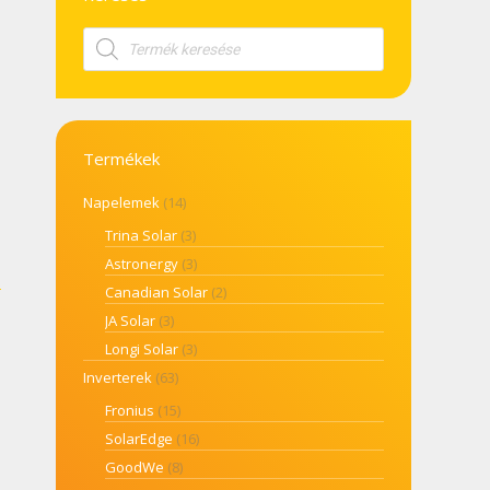
Products
search
Termékek
Napelemek
(14)
Trina Solar
(3)
Astronergy
(3)
Canadian Solar
(2)
JA Solar
(3)
Longi Solar
(3)
Inverterek
(63)
Fronius
(15)
SolarEdge
(16)
GoodWe
(8)