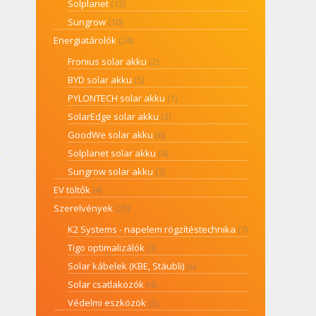
Solplanet
(13)
Sungrow
(10)
Energiatárolók
(24)
Fronius solar akku
(2)
BYD solar akku
(5)
PYLONTECH solar akku
(1)
SolarEdge solar akku
(3)
GoodWe solar akku
(6)
Solplanet solar akku
(4)
Sungrow solar akku
(3)
EV töltők
(4)
Szerelvények
(25)
K2 Systems - napelem rögzítéstechnika
(7)
Tigo optimalizálók
(3)
Solar kábelek (KBE, Stäubli)
(6)
Solar csatlakozók
(4)
Védelmi eszközök
(5)