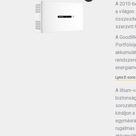
A 2010-be
a világon
összesíte
szerzett 
A GoodWe 
Portfólió
akkumulát
rendszere
energiam
Lynx D soroz
A lítium-
biztonsá
sorozatot
kínáljon 
egymásra 
rugalmas 
akkumulát