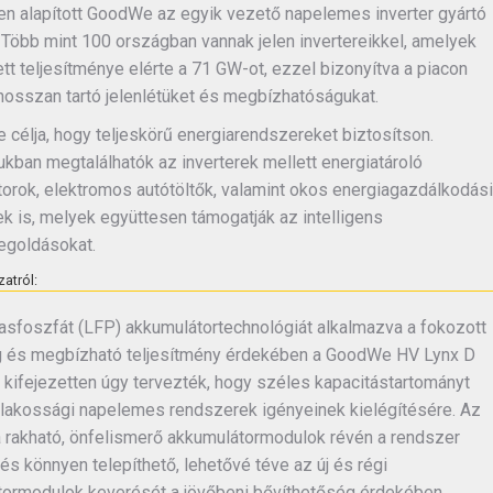
n alapított GoodWe az egyik vezető napelemes inverter gyártó
. Több mint 100 országban vannak jelen invertereikkel, amelyek
tt teljesítménye elérte a 71 GW-ot, ezzel bizonyítva a piacon
hosszan tartó jelenlétüket és megbízhatóságukat.
célja, hogy teljeskörű energiarendszereket biztosítson.
jukban megtalálhatók az inverterek mellett energiatároló
orok, elektromos autótöltők, valamint okos energiagazdálkodási
k is, melyek együttesen támogatják az intelligens
egoldásokat.
atról:
vasfoszfát (LFP) akkumulátortechnológiát alkalmazva a fokozott
g és megbízható teljesítmény érdekében a GoodWe HV Lynx D
 kifejezetten úgy tervezték, hogy széles kapacitástartományt
a lakossági napelemes rendszerek igényeinek kielégítésére. Az
rakható, önfelismerő akkumulátormodulok révén a rendszer
és könnyen telepíthető, lehetővé téve az új és régi
ormodulok keverését a jövőbeni bővíthetőség érdekében.