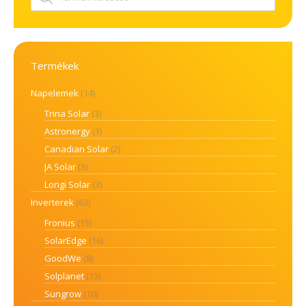
Termékek
Napelemek
(14)
Trina Solar
(3)
Astronergy
(3)
Canadian Solar
(2)
JA Solar
(3)
Longi Solar
(3)
Inverterek
(63)
Fronius
(15)
SolarEdge
(16)
GoodWe
(8)
Solplanet
(13)
Sungrow
(10)