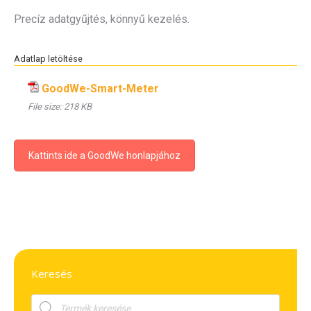
Precíz adatgyűjtés, könnyű kezelés.
Adatlap letöltése
GoodWe-Smart-Meter
File size:
218 KB
Kattints ide a GoodWe honlapjához
Keresés
Products
search