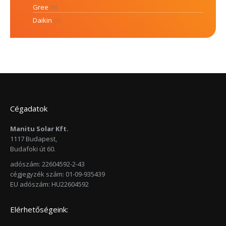
Gree
(9)
Daikin
(1)
Cégadatok
Manitu Solar Kft.
1117 Budapest,
Budafoki út 60.
adószám: 22604592-2-43
cégjegyzék szám: 01-09-935439
EU adószám: HU22604592
Elérhetőségeink: