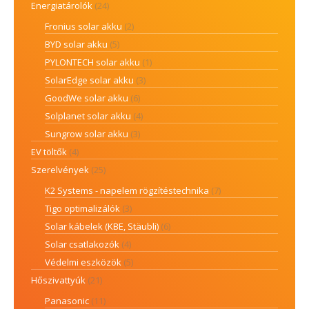
Energiatárolók
(24)
Fronius solar akku
(2)
BYD solar akku
(5)
PYLONTECH solar akku
(1)
SolarEdge solar akku
(3)
GoodWe solar akku
(6)
Solplanet solar akku
(4)
Sungrow solar akku
(3)
EV töltők
(4)
Szerelvények
(25)
K2 Systems - napelem rögzítéstechnika
(7)
Tigo optimalizálók
(3)
Solar kábelek (KBE, Stäubli)
(6)
Solar csatlakozók
(4)
Védelmi eszközök
(5)
Hőszivattyúk
(21)
Panasonic
(11)