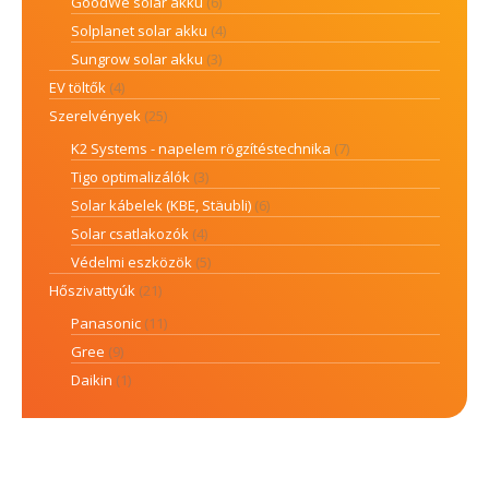
GoodWe solar akku
(6)
Solplanet solar akku
(4)
Sungrow solar akku
(3)
EV töltők
(4)
Szerelvények
(25)
K2 Systems - napelem rögzítéstechnika
(7)
Tigo optimalizálók
(3)
Solar kábelek (KBE, Stäubli)
(6)
Solar csatlakozók
(4)
Védelmi eszközök
(5)
Hőszivattyúk
(21)
Panasonic
(11)
Gree
(9)
Daikin
(1)