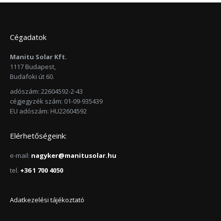
Cégadatok
Manitu Solar Kft.
1117 Budapest,
Budafoki út 60.
adószám: 22604592-2-43
cégjegyzék szám: 01-09-935439
EU adószám: HU22604592
Elérhetőségeink:
e-mail:
nagyker@manitusolar.hu
tel.
+36 1 700 4050
Adatkezelési tájékoztató