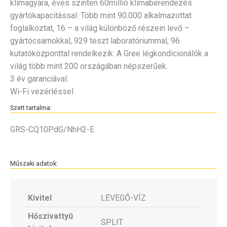
klímagyára, éves szinten 60millió klímaberendezés
gyártókapacitással. Több mint 90.000 alkalmazottat
foglalkoztat, 16 – a világ különböző részein levő –
gyártócsarnokkal, 929 teszt laboratóriummal, 96
kutatóközponttal rendelkezik. A Gree légkondicionálók a
világ több mint 200 országában népszerűek.
3 év garanciával.
Wi-Fi vezérléssel
Szett tartalma:
GRS-CQ10PdG/NhH2-E
Műszaki adatok:
Kivitel
LEVEGŐ-VÍZ
Hőszivattyú
SPLIT