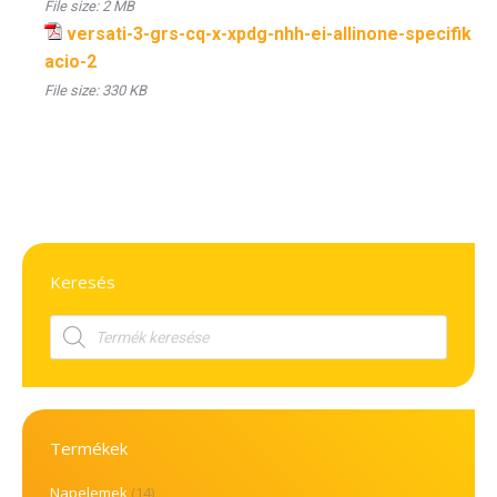
File size:
2 MB
versati-3-grs-cq-x-xpdg-nhh-ei-allinone-specifik
acio-2
File size:
330 KB
Keresés
Products
search
Termékek
Napelemek
(14)