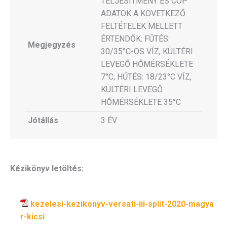
TELJESÍTMÉNY ÉS COP
ADATOK A KÖVETKEZŐ
FELTÉTELEK MELLETT
ÉRTENDŐK: FŰTÉS:
Megjegyzés
30/35°C-OS VÍZ, KÜLTÉRI
LEVEGŐ HŐMÉRSÉKLETE
7°C; HŰTÉS: 18/23°C VÍZ,
KÜLTÉRI LEVEGŐ
HŐMÉRSÉKLETE 35°C
Jótállás
3 ÉV
Kézikönyv letöltés:
kezelesi-kezikonyv-versati-iii-split-2020-magya
r-kicsi