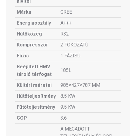
kivitel
Márka
GREE
Energiaosztály
A+++
Hűtőközeg
R32
Kompresszor
2 FOKOZATÚ
Fázis
1 FÁZISÚ
Beépített HMV
185L
tároló térfogat
Kültéri méretei
985×427×787 MM
Hűtőteljesítmény
8,5 KW
Fűtőteljesítmény
9,5 KW
COP
3,6
A MEGADOTT