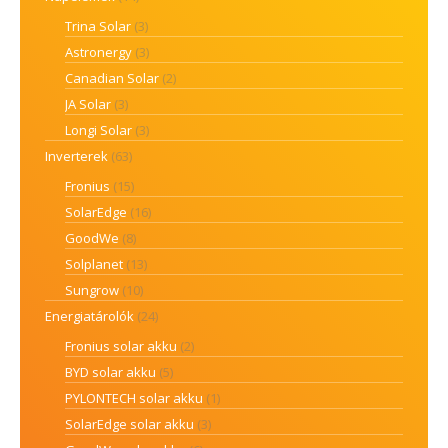
Trina Solar
(3)
Astronergy
(3)
Canadian Solar
(2)
JA Solar
(3)
Longi Solar
(3)
Inverterek
(63)
Fronius
(15)
SolarEdge
(16)
GoodWe
(8)
Solplanet
(13)
Sungrow
(10)
Energiatárolók
(24)
Fronius solar akku
(2)
BYD solar akku
(5)
PYLONTECH solar akku
(1)
SolarEdge solar akku
(3)