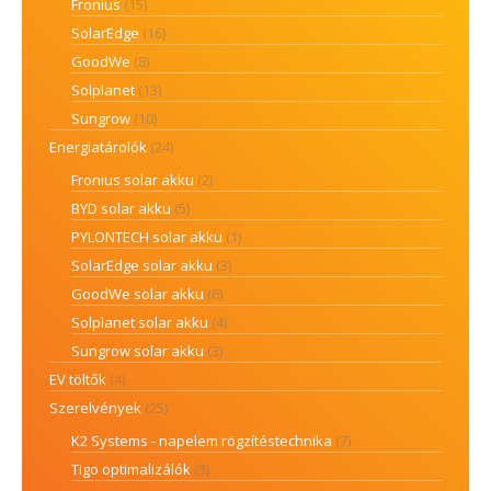
Fronius
(15)
SolarEdge
(16)
GoodWe
(8)
Solplanet
(13)
Sungrow
(10)
Energiatárolók
(24)
Fronius solar akku
(2)
BYD solar akku
(5)
PYLONTECH solar akku
(1)
SolarEdge solar akku
(3)
GoodWe solar akku
(6)
Solplanet solar akku
(4)
Sungrow solar akku
(3)
EV töltők
(4)
Szerelvények
(25)
K2 Systems - napelem rögzítéstechnika
(7)
Tigo optimalizálók
(3)