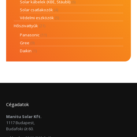
Solar kábelek (KBE, Stäubli)
(6)
Solar csatlakozók
(4)
Védelmi eszközök
(5)
Hőszivattyúk
(21)
Panasonic
(11)
Gree
(9)
Daikin
(1)
Cégadatok
Manitu Solar Kft.
1117 Budapest,
Budafoki út 60.