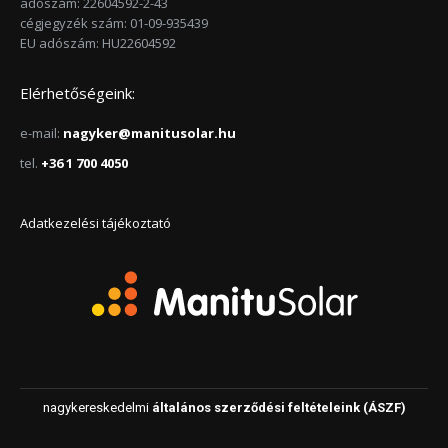
adószám: 22604592-2-43
cégjegyzék szám: 01-09-935439
EU adószám: HU22604592
Elérhetőségeink:
e-mail:
nagyker@manitusolar.hu
tel.
+36 1 700 4050
Adatkezelési tájékoztató
nagykereskedelmi
általános szerződési feltételeink (ÁSZF)