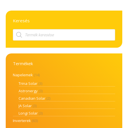
Keresés
Products
search
Termékek
Napelemek
(14)
Trina Solar
(3)
Astronergy
(3)
Canadian Solar
(2)
JA Solar
(3)
Longi Solar
(3)
Inverterek
(63)