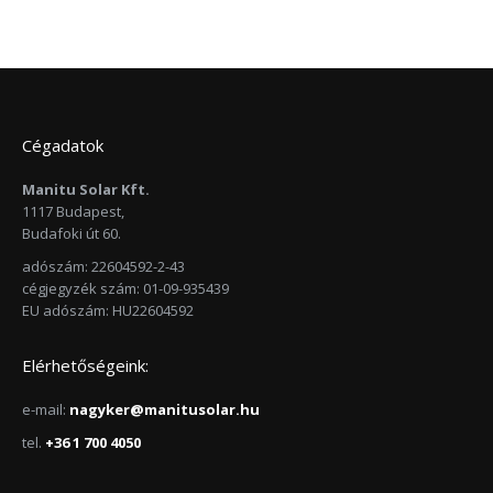
Cégadatok
Manitu Solar Kft.
1117 Budapest,
Budafoki út 60.
adószám: 22604592-2-43
cégjegyzék szám: 01-09-935439
EU adószám: HU22604592
Elérhetőségeink:
e-mail:
nagyker@manitusolar.hu
tel.
+36 1 700 4050