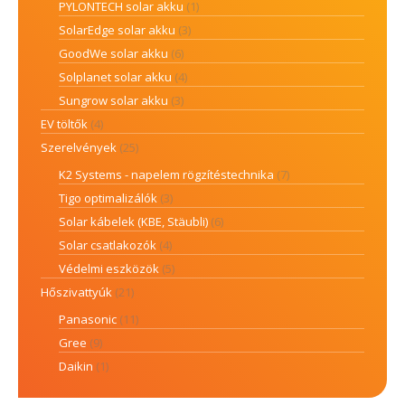
PYLONTECH solar akku
(1)
SolarEdge solar akku
(3)
GoodWe solar akku
(6)
Solplanet solar akku
(4)
Sungrow solar akku
(3)
EV töltők
(4)
Szerelvények
(25)
K2 Systems - napelem rögzítéstechnika
(7)
Tigo optimalizálók
(3)
Solar kábelek (KBE, Stäubli)
(6)
Solar csatlakozók
(4)
Védelmi eszközök
(5)
Hőszivattyúk
(21)
Panasonic
(11)
Gree
(9)
Daikin
(1)