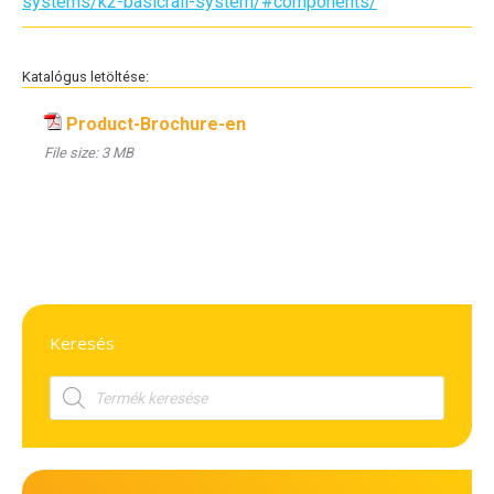
systems/k2-basicrail-system/#components/
Katalógus letöltése:
Product-Brochure-en
File size:
3 MB
Keresés
Products
search