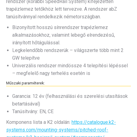
rendszer (korábbi SpeedRail System) kifejezetten
trapézlemez tetőkhöz lett tervezve. A rendszer abZ
tanúsítvánnyal rendelkezik németországban.
Bizonyított hosszú sínrendszer trapézlemez
alkalmazásokhoz, valamint lebegő elrendezésű,
irányított hőtágulással.
Legkelendőbb rendszerük – világszerte több mint 2
GW telepítve
Univerzális rendszer mindössze 4 telepítési lépéssel
– megfelelő nagy terhelés esetén is
Műszaki paraméterek:
Garancia: 12 év (felhasználási és szerelési utasítások
betartásával)
Tanúsítvány: EN, CE
Komponens lista a K2 oldalán:
https://catalogue.k2-
systems.com/mounting-systems/pitched-roof-