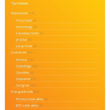
Termékek
Napelemek
(14)
Trina Solar
(3)
Astronergy
(3)
Canadian Solar
(2)
JA Solar
(3)
Longi Solar
(3)
Inverterek
(63)
Fronius
(15)
SolarEdge
(16)
GoodWe
(8)
Solplanet
(13)
Sungrow
(10)
Energiatárolók
(24)
Fronius solar akku
(2)
BYD solar akku
(5)