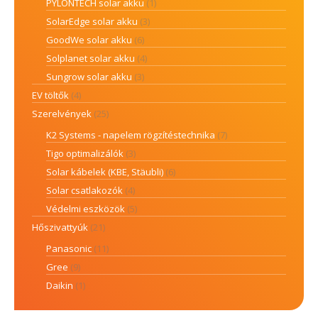
PYLONTECH solar akku
(1)
SolarEdge solar akku
(3)
GoodWe solar akku
(6)
Solplanet solar akku
(4)
Sungrow solar akku
(3)
EV töltők
(4)
Szerelvények
(25)
K2 Systems - napelem rögzítéstechnika
(7)
Tigo optimalizálók
(3)
Solar kábelek (KBE, Stäubli)
(6)
Solar csatlakozók
(4)
Védelmi eszközök
(5)
Hőszivattyúk
(21)
Panasonic
(11)
Gree
(9)
Daikin
(1)