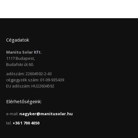
Cégadatok
Manitu Solar Kft.
1117 Budapest,
Budafoki út 60.
adószám: 22604592-2-43
cégjegyzék szám: 01-09-935439
EU adószám: HU22604592
Elérhetőségeink:
e-mail:
nagyker@manitusolar.hu
tel.
+36 1 700 4050