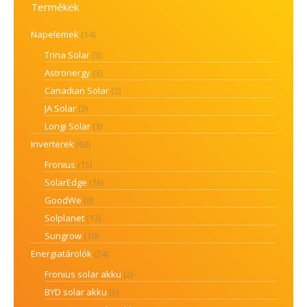
Termékek
Napelemek
(14)
Trina Solar
(3)
Astronergy
(3)
Canadian Solar
(2)
JA Solar
(3)
Longi Solar
(3)
Inverterek
(63)
Fronius
(15)
SolarEdge
(16)
GoodWe
(8)
Solplanet
(13)
Sungrow
(10)
Energiatárolók
(24)
Fronius solar akku
(2)
BYD solar akku
(5)