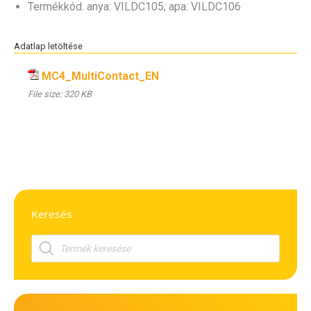
Termékkód: anya: VILDC105; apa: VILDC106
Adatlap letöltése
MC4_MultiContact_EN
File size:
320 KB
Keresés
Products
search