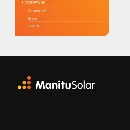
Hőszivattyúk
(21)
Panasonic
(11)
Gree
(9)
Daikin
(1)