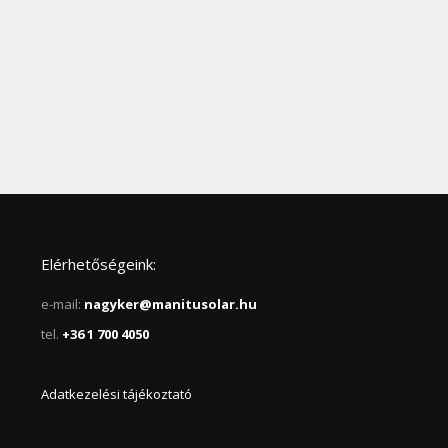
Elérhetőségeink:
e-mail:
nagyker@manitusolar.hu
tel.
+36 1 700 4050
Adatkezelési tájékoztató