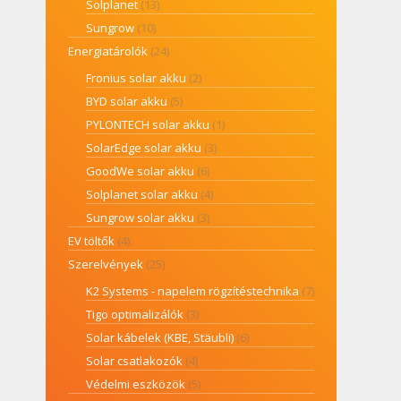
Solplanet
(13)
Sungrow
(10)
Energiatárolók
(24)
Fronius solar akku
(2)
BYD solar akku
(5)
PYLONTECH solar akku
(1)
SolarEdge solar akku
(3)
GoodWe solar akku
(6)
Solplanet solar akku
(4)
Sungrow solar akku
(3)
EV töltők
(4)
Szerelvények
(25)
K2 Systems - napelem rögzítéstechnika
(7)
Tigo optimalizálók
(3)
Solar kábelek (KBE, Stäubli)
(6)
Solar csatlakozók
(4)
Védelmi eszközök
(5)