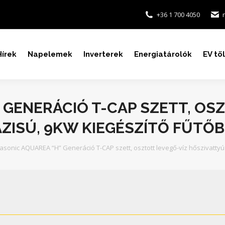
+36 1 700 4050
Hírek
Napelemek
Inverterek
Energiatárolók
EV tö
 GENERÁCIÓ T-CAP SZETT, OS
ÁZISÚ, 9KW KIEGÉSZÍTŐ FŰTŐ
sonic AQUAREA “H” Generáció T-CAP szett, osztott levegő-víz hőszivattyú 1