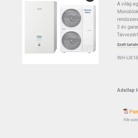
A világ e
Monoblokk
rendszere
3 év garan
Távvezérl
Szett tartal
WH-UX16
Adatlap l
Pan
File size