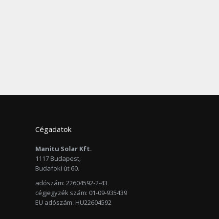
Cégadatok
Manitu Solar Kft.
1117 Budapest,
Budafoki út 60.
adószám: 22604592-2-43
cégjegyzék szám: 01-09-935439
EU adószám: HU22604592