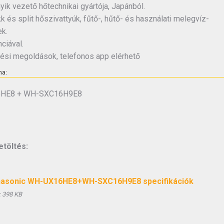
gyik vezető hőtechnikai gyártója, Japánból.
 és split hőszivattyúk, fűtő-, hűtő- és használati melegvíz-
k.
ciával.
ési megoldások, telefonos app elérhető
ma:
HE8 + WH-SXC16H9E8
etöltés:
asonic WH-UX16HE8+WH-SXC16H9E8 specifikációk
:
398 KB