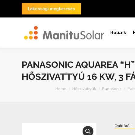
Lakossági megkeresés
Rólunk
PANASONIC AQUAREA “H”
HŐSZIVATTYÚ 16 KW, 3 F
You are here:
Home
Hőszivattyúk
Panasonic
Pana
Gyártóról: