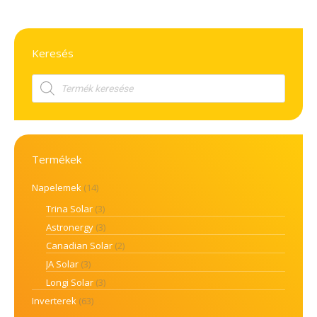
Keresés
Products
search
Termékek
Napelemek
(14)
Trina Solar
(3)
Astronergy
(3)
Canadian Solar
(2)
JA Solar
(3)
Longi Solar
(3)
Inverterek
(63)