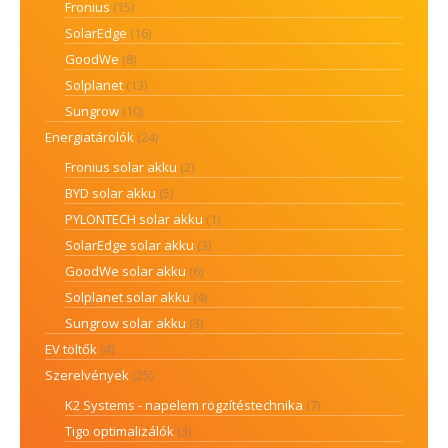
Fronius
(15)
SolarEdge
(16)
GoodWe
(8)
Solplanet
(13)
Sungrow
(10)
Energiatárolók
(24)
Fronius solar akku
(2)
BYD solar akku
(5)
PYLONTECH solar akku
(1)
SolarEdge solar akku
(3)
GoodWe solar akku
(6)
Solplanet solar akku
(4)
Sungrow solar akku
(3)
EV töltők
(4)
Szerelvények
(25)
K2 Systems - napelem rögzítéstechnika
(7)
Tigo optimalizálók
(3)