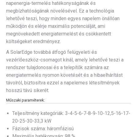
napenergia-termelés hatékonyságának és
megbízhatóságának növelésével. Ez a technológia
lehetővé teszi, hogy minden egyes napelem önállóan
működjön és elérje maximális potenciálját, ami
megnövekedett energiatermelést és csökkentett
költségeket eredményez.
A SolarEdge továbbá átfogó felügyeleti és
vezérlőeszköz-csomagot kínál, amely lehetővé teszi a
rendszer tulajdonosai és a telepítők számára az
energiatermelés nyomon követését és a hibaelhárítást
távolról, biztosítva ezzel a napelemes létesítmények
hosszú távú sikerét.
Műszaki paraméterek:
Teljesítmény kategóriák: 3-4-5-6-7-8-9-10-12,5-16-17-
20-25-30-33,3 kW
Fázisok száma: háromfázisú
Maximális hatékonyság: 98 %