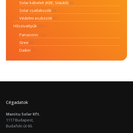
Solar kábelek (KBE, Stäubli)
(6)
Solar csatlakozók
(4)
Védelmi eszközök
(5)
Hőszivattyúk
(21)
Panasonic
(11)
Gree
(9)
Daikin
(1)
Cégadatok
Manitu Solar Kft.
1117 Budapest,
Budafoki út 60.