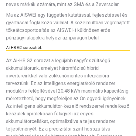
neves márkák számára, mint az SMA és a Zeversolar.
Ma az AISWEI egy független kutatással, fejlesztéssel és
gyártással foglalkozó vállalat. A közelmúltban végrehajtott
tőkeátcsoportosítás az AISWEI-t különösen erős
pénzügyi alapokra helyezi az iparágon belül.
Ai-HB G2 sorozatról:
Az Ai-HB G2 sorozat a legújabb nagyfeszültségű
akkumulátorunk, amelyet háromfázisú hibrid
invertereinkkel való zökkenőmentes integrációra
terveztünk. Ez az intelligens energiatároló rendszer
moduláris felépítésével 20,48 kWh maximális kapacitásig
méretezhető, hogy megfeleljen az Ön egyedi igényeinek.
Az intelligens akkumulátor-kezelő rendszerrel rendelkező
készülék aprólékosan felügyeli az egyes
akkumulátorcellákat, optimalizálva a teljes rendszer
teljesítményét. Ez a precizitási szint hosszú távú