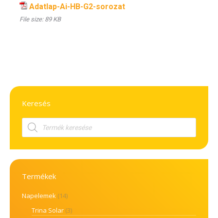
Adatlap-Ai-HB-G2-sorozat
File size:
89 KB
Keresés
Products
search
Termékek
Napelemek
(14)
Trina Solar
(3)