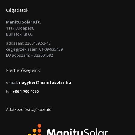
Cégadatok
Manitu Solar Kft.
1117 Budapest,
Budafoki út 60.
adószám: 22604592-2-43
cégjegyzék szám: 01-09-935439
EU adószám: HU22604592
Elérhetőségeink:
e-mail:
nagyker@manitusolar.hu
tel.
+36 1 700 4050
Adatkezelési tájékoztató