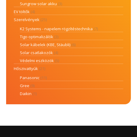
Sungrow solar akku
(3)
EV töltők
(4)
Szerelvények
(25)
K2 Systems - napelem rögzítéstechnika
(7)
Tigo optimalizálók
(3)
Solar kábelek (KBE, Stäubli)
(6)
Solar csatlakozók
(4)
Védelmi eszközök
(5)
Hőszivattyúk
(21)
Panasonic
(11)
Gree
(9)
Daikin
(1)