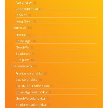
Astronergy
(3)
Canadian Solar
(2)
JA Solar
(3)
Longi Solar
(3)
Inverterek
(63)
Fronius
(15)
SolarEdge
(16)
GoodWe
(8)
Solplanet
(13)
Sungrow
(10)
Energiatárolók
(24)
Fronius solar akku
(2)
BYD solar akku
(5)
PYLONTECH solar akku
(1)
SolarEdge solar akku
(3)
GoodWe solar akku
(6)
Solplanet solar akku
(4)