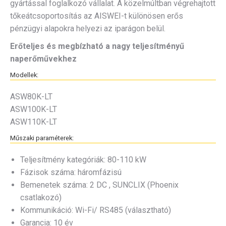
gyártással foglalkozó vállalat. A közelmúltban végrehajtott
tőkeátcsoportosítás az AISWEI-t különösen erős
pénzügyi alapokra helyezi az iparágon belül.
Erőteljes és megbízható a nagy teljesítményű
naperőművekhez
Modellek:
ASW80K-LT
ASW100K-LT
ASW110K-LT
Műszaki paraméterek:
Teljesítmény kategóriák: 80-110 kW
Fázisok száma: háromfázisú
Bemenetek száma: 2 DC , SUNCLIX (Phoenix
csatlakozó)
Kommunikáció: Wi-Fi/ RS485 (választható)
Garancia: 10 év