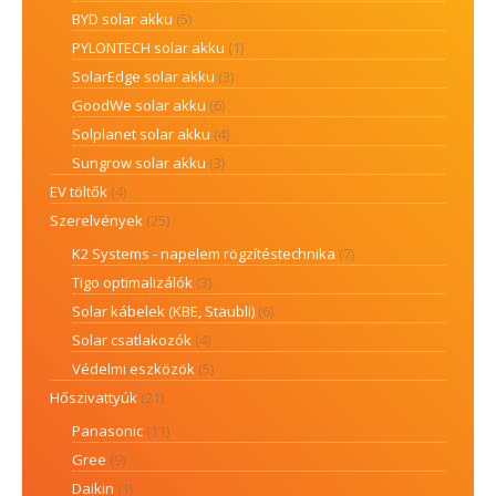
BYD solar akku
(5)
PYLONTECH solar akku
(1)
SolarEdge solar akku
(3)
GoodWe solar akku
(6)
Solplanet solar akku
(4)
Sungrow solar akku
(3)
EV töltők
(4)
Szerelvények
(25)
K2 Systems - napelem rögzítéstechnika
(7)
Tigo optimalizálók
(3)
Solar kábelek (KBE, Stäubli)
(6)
Solar csatlakozók
(4)
Védelmi eszközök
(5)
Hőszivattyúk
(21)
Panasonic
(11)
Gree
(9)
Daikin
(1)