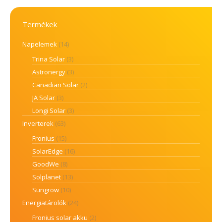
Termékek
Napelemek
(14)
Trina Solar
(3)
Astronergy
(3)
Canadian Solar
(2)
JA Solar
(3)
Longi Solar
(3)
Inverterek
(63)
Fronius
(15)
SolarEdge
(16)
GoodWe
(8)
Solplanet
(13)
Sungrow
(10)
Energiatárolók
(24)
Fronius solar akku
(2)