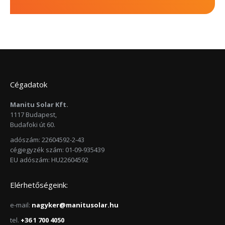
Cégadatok
Manitu Solar Kft.
1117 Budapest,
Budafoki út 60.
adószám: 22604592-2-43
cégjegyzék szám: 01-09-935439
EU adószám: HU22604592
Elérhetőségeink:
e-mail:
nagyker@manitusolar.hu
tel.
+36 1 700 4050