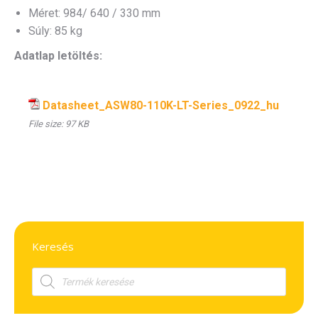
Méret: 984/ 640 / 330 mm
Súly: 85 kg
Adatlap letöltés:
Datasheet_ASW80-110K-LT-Series_0922_hu
File size:
97 KB
Keresés
Products
search