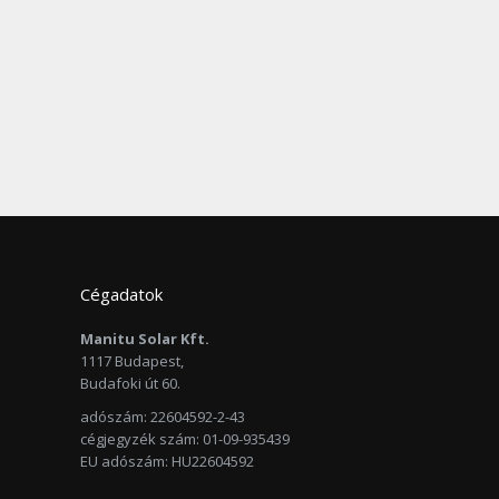
Cégadatok
Manitu Solar Kft.
1117 Budapest,
Budafoki út 60.
adószám: 22604592-2-43
cégjegyzék szám: 01-09-935439
EU adószám: HU22604592