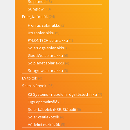
Solplanet
(13)
Sungrow
(10)
Energiatárolók
(24)
Fronius solar akku
(2)
BYD solar akku
(5)
PYLONTECH solar akku
(1)
SolarEdge solar akku
(3)
GoodWe solar akku
(6)
Solplanet solar akku
(4)
Sungrow solar akku
(3)
EV töltők
(4)
Szerelvények
(25)
K2 Systems - napelem rögzítéstechnika
(7)
Tigo optimalizálók
(3)
Solar kábelek (KBE, Stäubli)
(6)
Solar csatlakozók
(4)
Védelmi eszközök
(5)