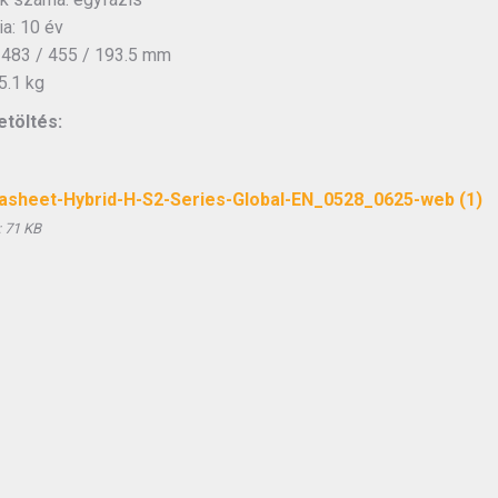
ia: 10 év
 483 / 455 / 193.5 mm
5.1 kg
etöltés:
asheet-Hybrid-H-S2-Series-Global-EN_0528_0625-web (1)
:
71 KB