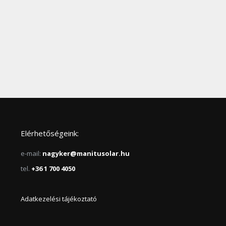
Elérhetőségeink:
e-mail:
nagyker@manitusolar.hu
tel.
+36 1 700 4050
Adatkezelési tájékoztató