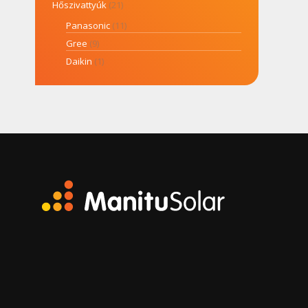
Hőszivattyúk
(21)
Panasonic
(11)
Gree
(9)
Daikin
(1)