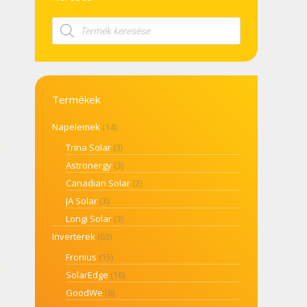
Products
search
Termékek
Napelemek
(14)
Trina Solar
(3)
Astronergy
(3)
Canadian Solar
(2)
JA Solar
(3)
Longi Solar
(3)
Inverterek
(63)
Fronius
(15)
SolarEdge
(16)
GoodWe
(8)