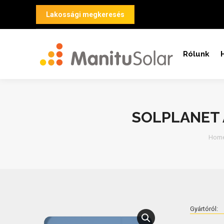
Lakossági megkeresés
Rólunk
SOLPLANET 
You 
Hom
Gyártóról: