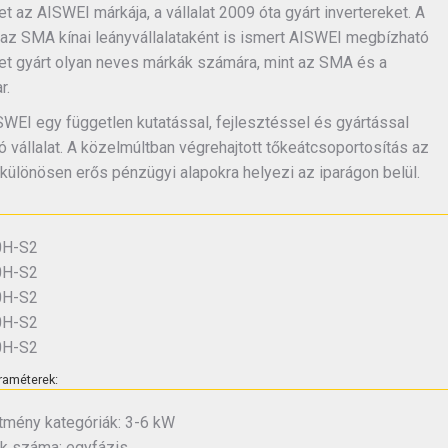
t az AISWEI márkája, a vállalat 2009 óta gyárt invertereket. A
az SMA kínai leányvállalataként is ismert AISWEI megbízható
t gyárt olyan neves márkák számára, mint az SMA és a
r.
WEI egy független kutatással, fejlesztéssel és gyártással
ó vállalat. A közelmúltban végrehajtott tőkeátcsoportosítás az
különösen erős pénzügyi alapokra helyezi az iparágon belül.
H-S2
H-S2
H-S2
H-S2
H-S2
raméterek:
ítmény kategóriák: 3-6 kW
k száma: egyfázis