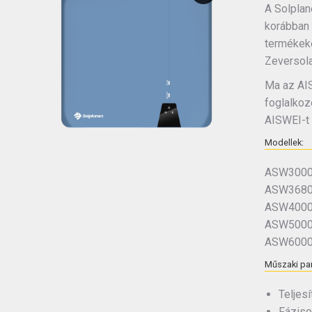
A Solplane
korábban 
termékeke
Zeversola
Ma az AIS
foglalkoz
AISWEI-t 
Modellek:
ASW3000
ASW3680
ASW4000
ASW5000
ASW6000
Műszaki pa
Teljes
Fáziso