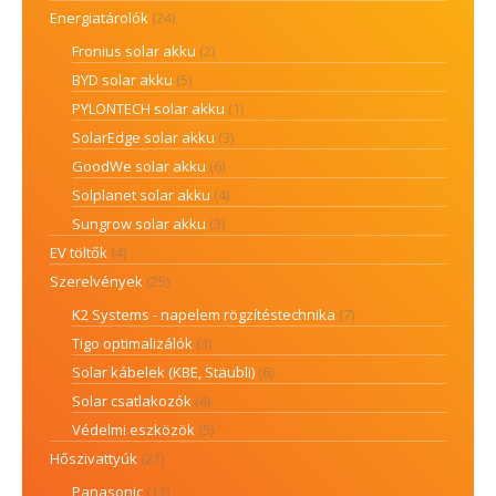
Energiatárolók
(24)
Fronius solar akku
(2)
BYD solar akku
(5)
PYLONTECH solar akku
(1)
SolarEdge solar akku
(3)
GoodWe solar akku
(6)
Solplanet solar akku
(4)
Sungrow solar akku
(3)
EV töltők
(4)
Szerelvények
(25)
K2 Systems - napelem rögzítéstechnika
(7)
Tigo optimalizálók
(3)
Solar kábelek (KBE, Stäubli)
(6)
Solar csatlakozók
(4)
Védelmi eszközök
(5)
Hőszivattyúk
(21)
Panasonic
(11)