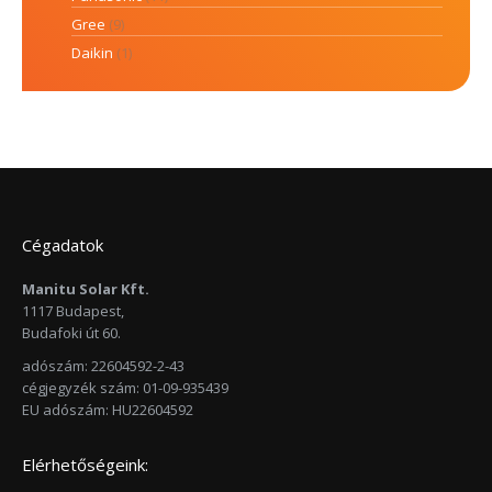
Gree
(9)
Daikin
(1)
Cégadatok
Manitu Solar Kft.
1117 Budapest,
Budafoki út 60.
adószám: 22604592-2-43
cégjegyzék szám: 01-09-935439
EU adószám: HU22604592
Elérhetőségeink: