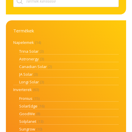
search
Termékek
Napelemek
(14)
Trina Solar
(3)
Astronergy
(3)
Canadian Solar
(2)
JA Solar
(3)
Longi Solar
(3)
Inverterek
(63)
Fronius
(15)
SolarEdge
(16)
GoodWe
(8)
Solplanet
(13)
Sungrow
(10)