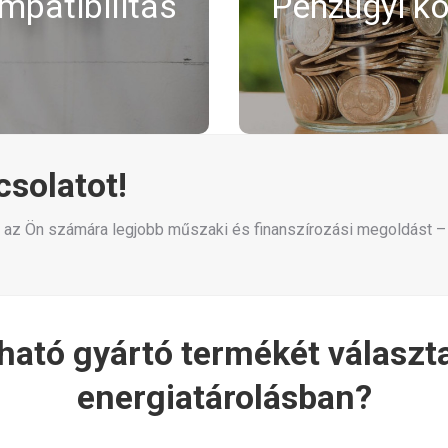
mpatibilitás
Pénzügyi ko
r által kínált rendszerek
él a pályázati támogatá
és során elkerülhetők a
Manitu partnerként seg
k.
fin
csolatot!
uk az Ön számára legjobb műszaki és finanszírozási megoldást –
ható gyártó termékét választ
energiatárolásban?