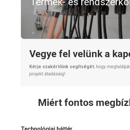
Termék- és rendszerko
vezérléssel is össze kell hangolni. A Manitu Sola
elemei egymásra optimalizáltak, így a telepít
kompatibilitási problémá
Vegye fel velünk a kap
Kérje szakértőink segítségét
, hogy megtalálj
projekt átadásáig!
Miért fontos megbíz
Technológiai háttér