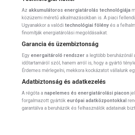
Az
akkumulátoros energiatárolás technológiája
má
közüzemi méretű alkalmazásokban is. A piaci fellendü
Ugyanakkor a valódi
technológiai fölény
és a felhal
finomítják energiatárolási megoldásaikat.
Garancia és üzembiztonság
Egy
energaitároló rendszer
a legtöbb beruházónál a
időtartamáról szól, hanem arról is, hogy a gyártó tén
Érdemes mérlegelni, mekkora kockázatot vállalunk egy 
Adatbiztonság és adatkezelés
A régóta a
napelemes és energiatárolási piacon
je
forgalmazott gyártók
európai adatközpontokkal
ren
garantálva a beruházók és felhasználók adatainak biz