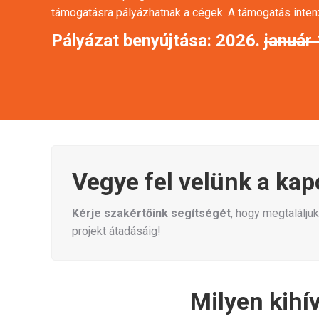
támogatásra pályázhatnak a cégek. A támogatás inten
Pályázat benyújtása:
2026.
január
Vegye fel velünk a kap
Kérje szakértőink segítségét
, hogy megtalálj
projekt átadásáig!
Milyen kihí