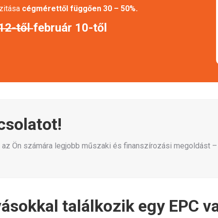
zitása
cégmérettől függően 30 – 50%.
 12-től
február 10-től
csolatot!
uk az Ön számára legjobb műszaki és finanszírozási megoldást –
vásokkal találkozik egy EPC va