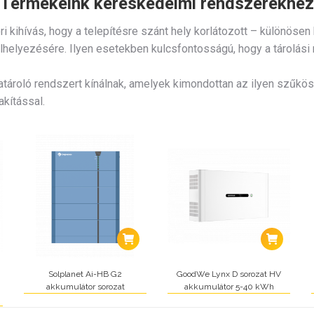
Termékeink kereskedelmi rendszerekhez
 kihívás, hogy a telepítésre szánt hely korlátozott – különösen
lhelyezésére. Ilyen esetekben kulcsfontosságú, hogy a tárolás
ároló rendszert kínálnak, amelyek kimondottan az ilyen szűkös 
akítással.
Solplanet Ai-HB G2
GoodWe Lynx D sorozat HV
akkumulátor sorozat
akkumulátor 5-40 kWh