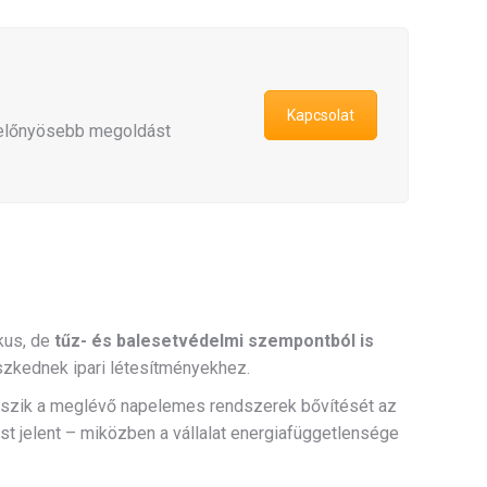
Kapcsolat
egelőnyösebb megoldást
kus, de
tűz- és balesetvédelmi szempontból is
eszkednek ipari létesítményekhez.
eszik a meglévő napelemes rendszerek bővítését az
st jelent – miközben a vállalat energiafüggetlensége