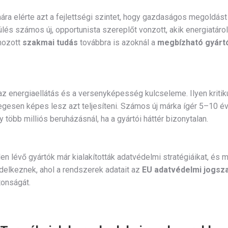
ra elérte azt a fejlettségi szintet, hogy gazdaságos megoldást k
lés számos új, opportunista szereplőt vonzott, akik energiatár
mozott
szakmai tudás
továbbra is azoknál a
megbízható gyárt
z energiaellátás és a versenyképesség kulcseleme. Ilyen kritik
ylegesen képes lesz azt teljesíteni. Számos új márka ígér 5–10 
több milliós beruházásnál, ha a gyártói háttér bizonytalan.
len lévő gyártók már kialakították adatvédelmi stratégiáikat, és 
delkeznek, ahol a rendszerek adatait az
EU adatvédelmi jogsz
tonságát.