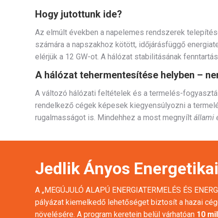
Hogy jutottunk ide?
Az elmúlt években a napelemes rendszerek telepítés
számára a napszakhoz kötött, időjárásfüggő energia
elérjük a 12 GW-ot. A hálózat stabilitásának fennta
A hálózat tehermentesítése helyben – n
A változó hálózati feltételek és a termelés-fogyasztás
rendelkező cégek képesek kiegyensúlyozni a termelés
rugalmasságot is. Mindehhez a most megnyílt
állami 
Jedlik Ányos Energetika
A „MEGÚJULÓ ALAPÚ ENERGIATERMELÉS ÉS ENER
pályázat kiemelkedő lehetőséget biztosít a hazai cé
növelésére. A program keretein belül várhatóan
10 mil