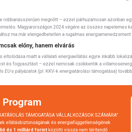
e robbanásszerűen megnőtt – ezzel párhuzamosan azonban egyr
termelés. Magyarországon 2024 végére az összes napelemes kapa
rtásához ma már elengedhetetlen a rugalmas energiamenedzsment 
emcsak előny, hanem elvárás
 eltolódása miatt a vállalati energiaellátás egyre inkább lokalizá
t és fogyasztást – ezzel nemcsak csökkentik a villamosenergi
és EU-s pályázatok
(pl. KKV-k energiatárolási támogatása) tovább
i Program
GIATÁROLÁS TÁMOGATÁSA VÁLLALKOZÁSOK SZÁMÁRA”
gek ellátásbiztonságának és energiafüggetlenségének
lió és 1 milliárd forint
közötti vissza nem térítendő