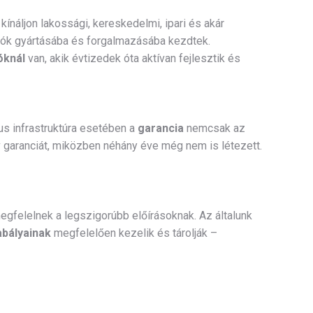
ínáljon lakossági, kereskedelmi, ipari és akár
olók gyártásába és forgalmazásába kezdtek.
óknál
van, akik évtizedek óta aktívan fejlesztik és
us infrastruktúra esetében a
garancia
nemcsak az
év garanciát, miközben néhány éve még nem is létezett.
megfelelnek a legszigorúbb előírásoknak. Az általunk
abályainak
megfelelően kezelik és tárolják –