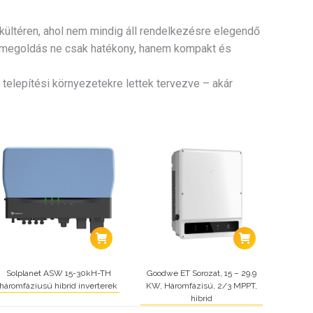
 kültéren, ahol nem mindig áll rendelkezésre elegendő
i megoldás ne csak hatékony, hanem kompakt és
telepítési környezetekre lettek tervezve – akár
Solplanet ASW 15-30kH-TH
Goodwe ET Sorozat, 15 – 29.9
háromfáziusú hibrid inverterek
KW, Háromfázisú, 2/3 MPPT,
hibrid