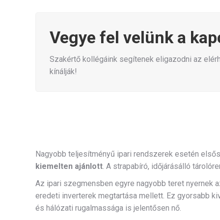
Vegye fel velünk a kap
Szakértő kollégáink segítenek eligazodni az el
kínálják!
Nagyobb teljesítményű ipari rendszerek esetén elsőso
kiemelten ajánlott
. A strapabíró, időjárásálló tárol
Az ipari szegmensben egyre nagyobb teret nyernek 
eredeti inverterek megtartása mellett. Ez gyorsabb k
és hálózati rugalmassága is jelentősen nő.