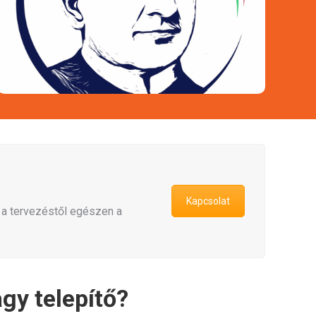
Energiatárolási kapacitások növelése a
kereskedelmi és ipari szektorban.
Kapcsolat
 a tervezéstől egészen a
gy telepítő?