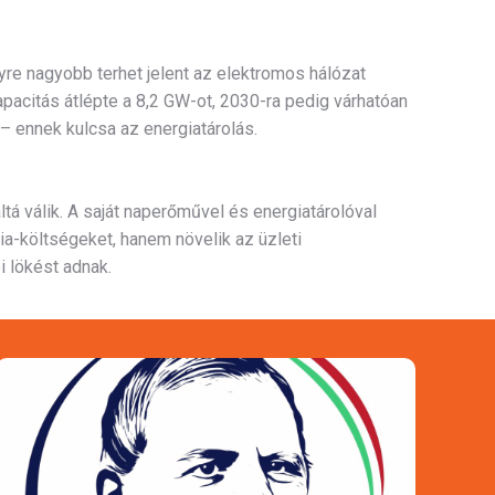
e nagyobb terhet jelent az elektromos hálózat
citás átlépte a 8,2 GW-ot, 2030-ra pedig várhatóan
– ennek kulcsa az energiatárolás.
ltá válik. A saját naperőművel és energiatárolóval
a-költségeket, hanem növelik az üzleti
i lökést adnak.
Pályázat célja: