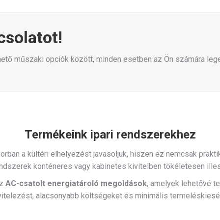
csolatot!
érhető műszaki opciók között, minden esetben az Ön számára l
Termékeink ipari rendszerekhez
rban a kültéri elhelyezést javasoljuk, hiszen ez nemcsak prakti
órendszerek konténeres vagy kabinetes kivitelben tökéletesen ill
az
AC-csatolt energiatároló megoldások
, amelyek lehetővé t
ivitelezést, alacsonyabb költségeket és minimális termeléskiesé