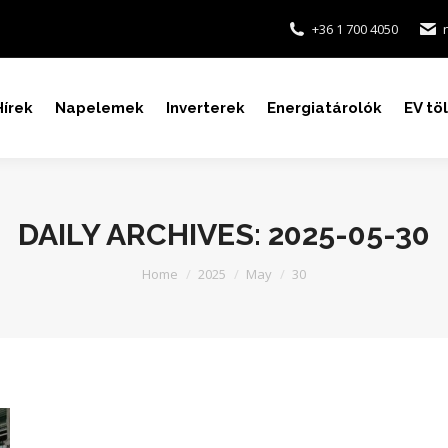
+36 1 700 4050
Hírek
Napelemek
Inverterek
Energiatárolók
EV tö
DAILY ARCHIVES:
2025-05-30
You are here:
Home
2025
May
30