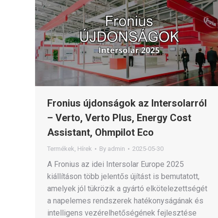
Fronius újdonságok az Intersolarról
– Verto, Verto Plus, Energy Cost
Assistant, Ohmpilot Eco
Termékek
,
Hírek
By
admin
2025-05-30
A Fronius az idei Intersolar Europe 2025
kiállításon több jelentős újítást is bemutatott,
amelyek jól tükrözik a gyártó elkötelezettségét
a napelemes rendszerek hatékonyságának és
intelligens vezérelhetőségének fejlesztése