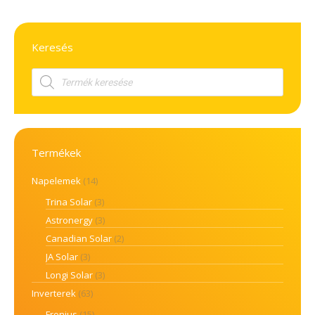
Keresés
Products
search
Termékek
Napelemek
(14)
Trina Solar
(3)
Astronergy
(3)
Canadian Solar
(2)
JA Solar
(3)
Longi Solar
(3)
Inverterek
(63)
Fronius
(15)