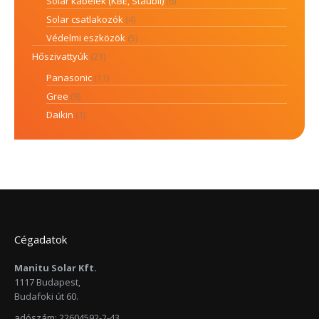
Solar kábelek (KBE, Stäubli)
(6)
Solar csatlakozók
(4)
Védelmi eszközök
(5)
Hőszivattyúk
(21)
Panasonic
(11)
Gree
(9)
Daikin
(1)
Cégadatok
Manitu Solar Kft.
1117 Budapest,
Budafoki út 60.
adószám: 22604592-2-43