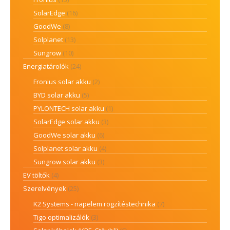
SolarEdge
(16)
GoodWe
(8)
Solplanet
(13)
Sungrow
(10)
Energiatárolók
(24)
Fronius solar akku
(2)
BYD solar akku
(5)
PYLONTECH solar akku
(1)
SolarEdge solar akku
(3)
GoodWe solar akku
(6)
Solplanet solar akku
(4)
Sungrow solar akku
(3)
EV töltők
(4)
Szerelvények
(25)
K2 Systems - napelem rögzítéstechnika
(7)
Tigo optimalizálók
(3)