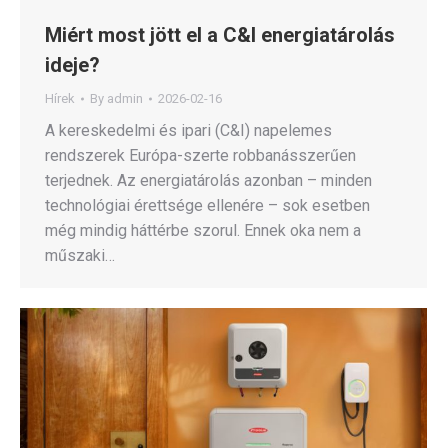
Miért most jött el a C&I energiatárolás
ideje?
Hírek
By
admin
2026-02-16
A kereskedelmi és ipari (C&I) napelemes
rendszerek Európa-szerte robbanásszerűen
terjednek. Az energiatárolás azonban – minden
technológiai érettsége ellenére – sok esetben
még mindig háttérbe szorul. Ennek oka nem a
műszaki…