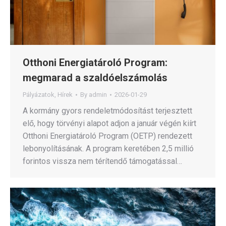
Otthoni Energiatároló Program:
megmarad a szaldóelszámolás
Pályázatok
,
Hírek
By
admin
2026-01-29
A kormány gyors rendeletmódosítást terjesztett
elő, hogy törvényi alapot adjon a január végén kiírt
Otthoni Energiatároló Program (OETP) rendezett
lebonyolításának. A program keretében 2,5 millió
forintos vissza nem térítendő támogatással…