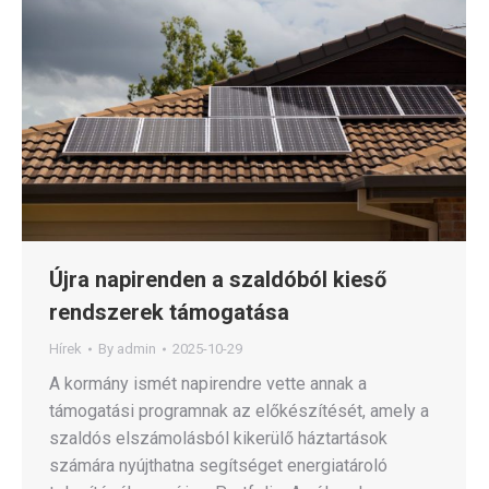
Újra napirenden a szaldóból kieső
rendszerek támogatása
Hírek
By
admin
2025-10-29
A kormány ismét napirendre vette annak a
támogatási programnak az előkészítését, amely a
szaldós elszámolásból kikerülő háztartások
számára nyújthatna segítséget energiatároló