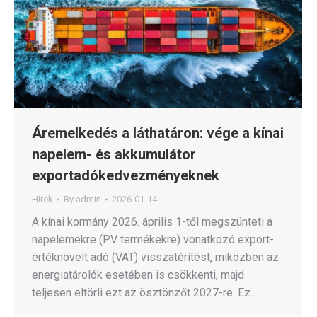
Áremelkedés a láthatáron: vége a kínai
napelem- és akkumulátor
exportadókedvezményeknek
Hírek
By
admin
2026-01-14
A kínai kormány 2026. április 1-től megszünteti a
napelemekre (PV termékekre) vonatkozó export-
értéknövelt adó (VAT) visszatérítést, miközben az
energiatárolók esetében is csökkenti, majd
teljesen eltörli ezt az ösztönzőt 2027-re. Ez…