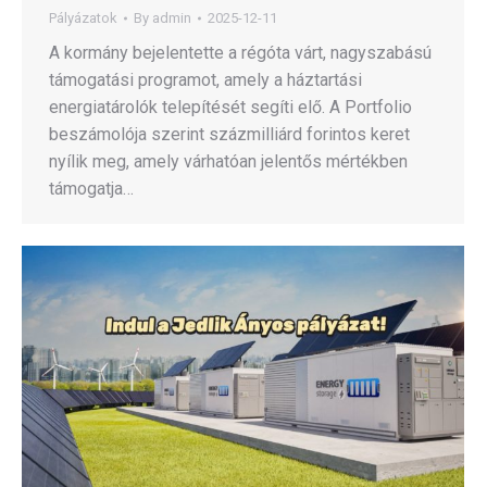
Pályázatok
By
admin
2025-12-11
A kormány bejelentette a régóta várt, nagyszabású
támogatási programot, amely a háztartási
energiatárolók telepítését segíti elő. A Portfolio
beszámolója szerint százmilliárd forintos keret
nyílik meg, amely várhatóan jelentős mértékben
támogatja…