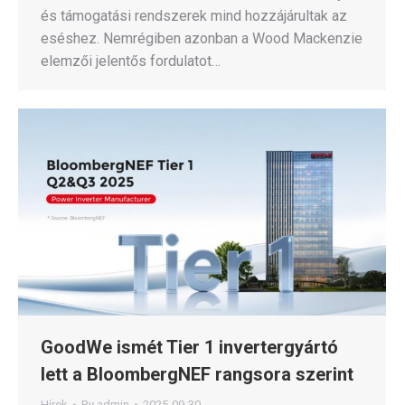
és támogatási rendszerek mind hozzájárultak az
eséshez. Nemrégiben azonban a Wood Mackenzie
elemzői jelentős fordulatot…
GoodWe ismét Tier 1 invertergyártó
lett a BloombergNEF rangsora szerint
Hírek
By
admin
2025-09-30