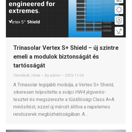
Trinasolar Vertex S+ Shield – új szintre
emeli a modulok biztonságát és
tartósságát
Termékek
,
Hírek
By
admin
2025-11-04
A Trinasolar legújabb modulja, a Vertex S+ Shield,
sikeresen teljesítette a svájci HW4 jégverés-
tesztet és megszerezte a tűzállósági Class A+A
minősítést, ezzel új mércét állítva a napelemes
rendszerek megbízhatóságában. A…