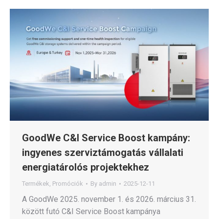
GoodWe C&I Service Boost kampány:
ingyenes szerviztámogatás vállalati
energiatárolós projektekhez
Termékek
,
Promóciók
By
admin
2025-12-11
A GoodWe 2025. november 1. és 2026. március 31.
között futó C&I Service Boost kampánya