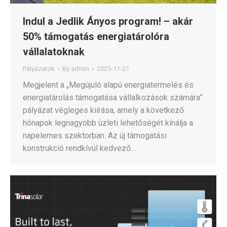
Indul a Jedlik Ányos program! – akár
50% támogatás energiatárolóra
vállalatoknak
Pályázatok
By
admin
2025-11-21
Megjelent a „Megújuló alapú energiatermelés és
energiatárolás támogatása vállalkozások számára”
pályázat végleges kiírása, amely a következő
hónapok legnagyobb üzleti lehetőségét kínálja a
napelemes szektorban. Az új támogatási
konstrukció rendkívül kedvező…