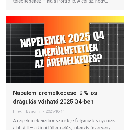
telepítéséhez – írja a Portfolio. A cél az, hogy…
Napelem-áremelkedése: 9 %-os
drágulás várható 2025 Q4-ben
Hírek
By
admin
2025-10-14
A napelemek ára hosszú ideje folyamatos nyomás
alatt állt – a kínai túltermelés, intenzív árverseny