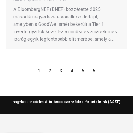
A BloombergNEF (BNEF) közzétette 2025
második negyedévére vonatkozó listáját,
amelyben a GoodWe ismét bekerült a Tier 1
invertergyártók közé. Ez a minősítés a napelemes
iparág egyik legfontosabb elismerése, amely a…
←
1
2
3
4
5
6
→
nagykereskedelmi
általános szerződési feltételeink (ÁSZF)